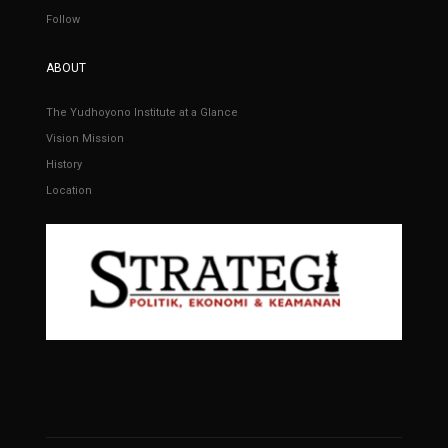
Follow
ABOUT
The Yudhoyono Institute at a Glance
Vision Mission
History
Location