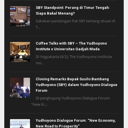
SBY Standpoint: Perang di Timur Tengah:
Siapa Bakal Menang?
Saksikan pandangan Pak SBY tentang situasi di
T...
Coffee Talks with SBY – The Yudhoyono
Institute x Universitas Gadjah Mada
Di Yogyakarta (6/2), The Yudhoyono Institute
me...
Closing Remarks Bapak Susilo Bambang
Yudhoyono (SBY) dalam Yudhoyono Dialogue
Forum
Di penghujung Yudhoyono Dialogue Forum:
“New Ec...
Yudhoyono Dialogue Forum: “New Economy,
New Road to Prosperity”