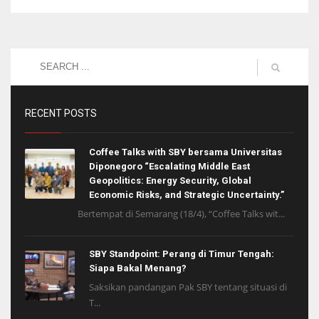
RECENT POSTS
Coffee Talks with SBY bersama Universitas
Diponegoro “Escalating Middle East
Geopolitics: Energy Security, Global
Economic Risks, and Strategic Uncertainty.”
Bertempat di Semarang (18/4), “Coffee Talks wit...
SBY Standpoint: Perang di Timur Tengah:
Siapa Bakal Menang?
Saksikan pandangan Pak SBY tentang situasi di
T...