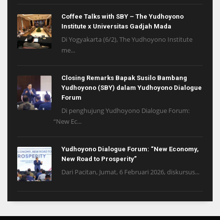
Coffee Talks with SBY – The Yudhoyono
Institute x Universitas Gadjah Mada
Di Yogyakarta (6/2), The Yudhoyono Institute
me...
Closing Remarks Bapak Susilo Bambang
Yudhoyono (SBY) dalam Yudhoyono Dialogue
Forum
Di penghujung Yudhoyono Dialogue Forum:
“New Ec...
Yudhoyono Dialogue Forum: “New Economy,
New Road to Prosperity”
Dari Pacitan, Jumat, 6 Februari 2026, diskursus...