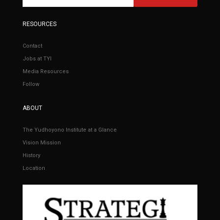
RESOURCES
Contact
Jobs at TYI
Media Resources
Follow
ABOUT
The Yudhoyono Institute at a Glance
Vision Mission
History
Location