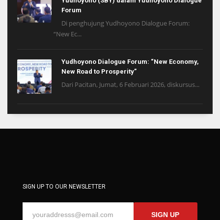
Yudhoyono (SBY) dalam Yudhoyono Dialogue
Forum
Di penghujung Yudhoyono Dialogue Forum:
“New Ec...
Yudhoyono Dialogue Forum: “New Economy,
New Road to Prosperity”
Dari Pacitan, Jumat, 6 Februari 2026, diskursus...
SIGN UP TO OUR NEWSLETTER
SIGN UP