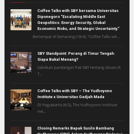
Coffee Talks with SBY bersama Universitas
Diponegoro “Escalating Middle East
Geopolitics: Energy Security, Global
Economic Risks, and Strategic Uncertainty.”
Bertempat di Semarang (18/4), “Coffee Talks wit...
SBY Standpoint: Perang di Timur Tengah:
Siapa Bakal Menang?
Saksikan pandangan Pak SBY tentang situasi di
T...
Coffee Talks with SBY – The Yudhoyono
Institute x Universitas Gadjah Mada
Di Yogyakarta (6/2), The Yudhoyono Institute
me...
Closing Remarks Bapak Susilo Bambang