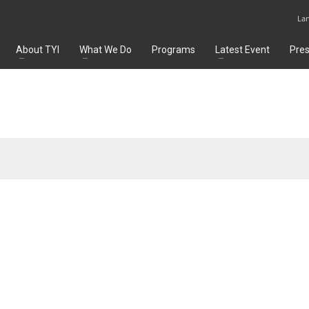
La
About TYI
What We Do
Programs
Latest Event
Pre