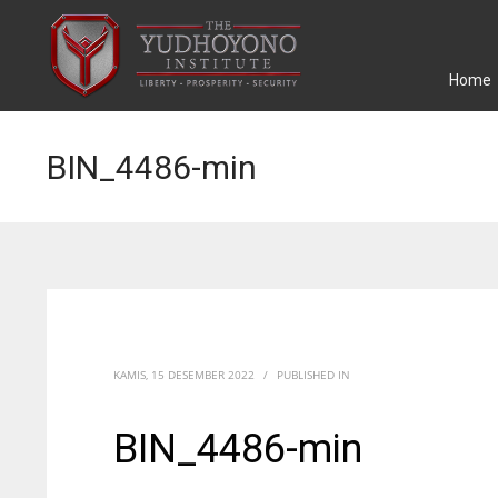
Home
BIN_4486-min
KAMIS, 15 DESEMBER 2022
/
PUBLISHED IN
BIN_4486-min