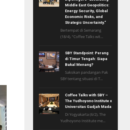
Middle East Geopolitics:
Energy Security, Global
Economic Risks, and
Strategic Uncertainty.”
Bertempat di Semarang
(18/4), “Coffee Talks wit...
SBY Standpoint: Perang
di Timur Tengah: Siapa
Bakal Menang?
Saksikan pandangan Pak
SBY tentang situasi di T...
Coffee Talks with SBY –
The Yudhoyono Institute x
Universitas Gadjah Mada
Di Yogyakarta (6/2), The
Yudhoyono Institute me...