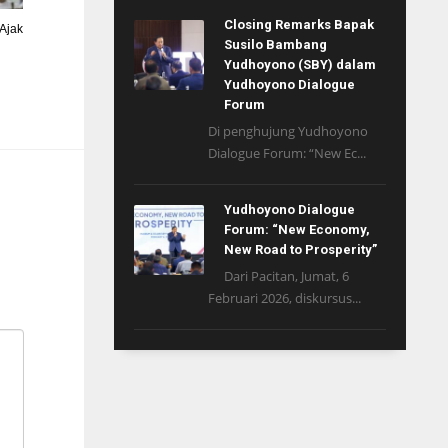
Closing Remarks Bapak
Ajak
Susilo Bambang
Yudhoyono (SBY) dalam
Yudhoyono Dialogue
Forum
Di penghujung Yudhoyono
Dialogue Forum: “New Ec...
Yudhoyono Dialogue
Forum: “New Economy,
New Road to Prosperity”
Dari Pacitan, Jumat, 6
Februari 2026, diskursus...