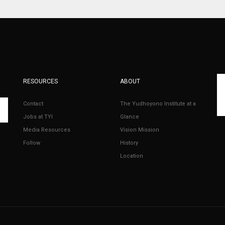
RESOURCES
ABOUT
Contact
The Yudhoyono Institute at a
Jobs at TYI
Glance
Media Resources
Vision Mission
Follow
History
Location