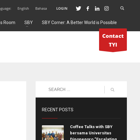
nguage:
English
Bahasa
LOGIN
ss Room
SBY
SBY Corner: A Better World is Possible
Contact
TYI
RECENT POSTS
Coffee Talks with SBY
bersama Universitas
Diponegoro “Escalating