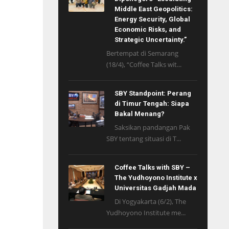
Middle East Geopolitics:
Energy Security, Global
Economic Risks, and
Strategic Uncertainty.”
Bertempat di Semarang
(18/4), “Coffee Talks wit...
SBY Standpoint: Perang
di Timur Tengah: Siapa
Bakal Menang?
Saksikan pandangan Pak
SBY tentang situasi di T...
Coffee Talks with SBY –
The Yudhoyono Institute x
Universitas Gadjah Mada
Di Yogyakarta (6/2), The
Yudhoyono Institute me...