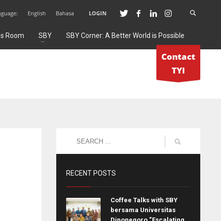
nguage:
English
Bahasa
LOGIN
ss Room
SBY
SBY Corner: A Better World is Possible
Contact
TYI
RECENT POSTS
Coffee Talks with SBY
bersama Universitas
Diponegoro “Escalating