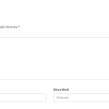
jib ditandai
*
Situs Web