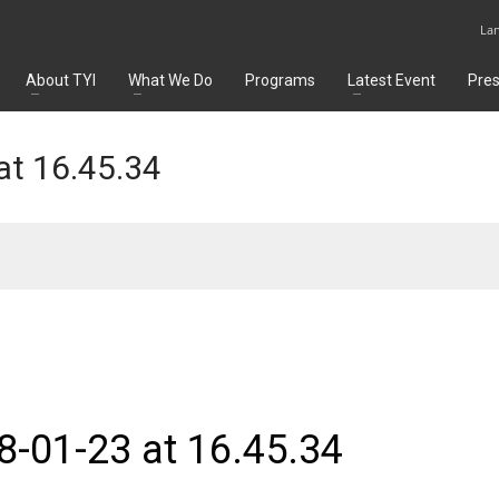
La
About TYI
What We Do
Programs
Latest Event
Pre
t 16.45.34
-01-23 at 16.45.34