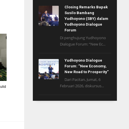
Closing Remarks Bapak
Susilo Bambang
Yudhoyono (SBY) dalam
Yudhoyono Dialogue
Forum
Di penghujung Yudhoyono
Dialogue Forum: “New Ec...
Yudhoyono Dialogue
Forum: “New Economy,
New Road to Prosperity”
Dari Pacitan, Jumat, 6
Februari 2026, diskursus...
ulid