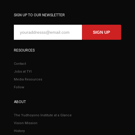
SIGN UP TO OUR NEWSLETTER
SIGN UP
RESOURCES
Contact
Jobs at TYI
Media Resources
Follow
ABOUT
The Yudhoyono Institute at a Glance
Vision Mission
History