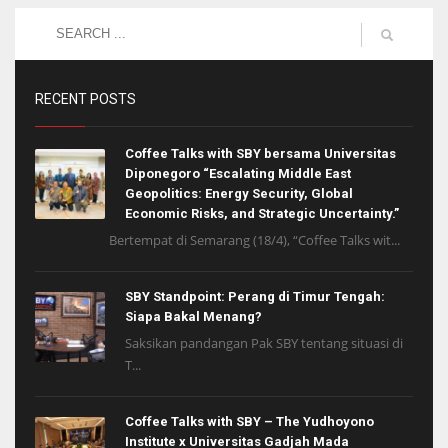
RECENT POSTS
Coffee Talks with SBY bersama Universitas
Diponegoro “Escalating Middle East
Geopolitics: Energy Security, Global
Economic Risks, and Strategic Uncertainty.”
Bertempat di Semarang (18/4), “Coffee Talks wit...
SBY Standpoint: Perang di Timur Tengah:
Siapa Bakal Menang?
Saksikan pandangan Pak SBY tentang situasi di
T...
Coffee Talks with SBY – The Yudhoyono
Institute x Universitas Gadjah Mada