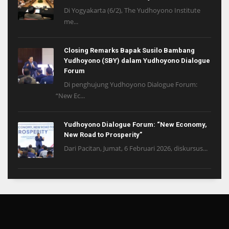
Di Yogyakarta (6/2), The Yudhoyono Institute
me...
Closing Remarks Bapak Susilo Bambang
Yudhoyono (SBY) dalam Yudhoyono Dialogue
Forum
Di penghujung Yudhoyono Dialogue Forum:
“New Ec...
Yudhoyono Dialogue Forum: “New Economy,
New Road to Prosperity”
Dari Pacitan, Jumat, 6 Februari 2026, diskursus...