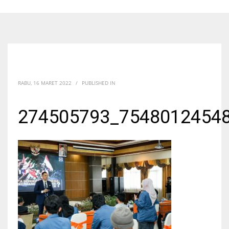
RABU, 16 MARET 2022
/
PUBLISHED IN
274505793_7548012454