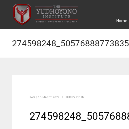
Home
274598248_50576888773835
RABU, 16 MARET 2022
/
PUBLISHED IN
274598248_5057688