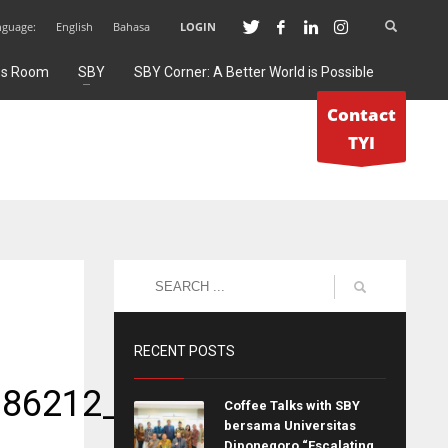
nguage:
English
Bahasa
LOGIN
ss Room
SBY
SBY Corner: A Better World is Possible
Contact
TYI
RECENT POSTS
186212_n
Coffee Talks with SBY
bersama Universitas
Diponegoro “Escalating