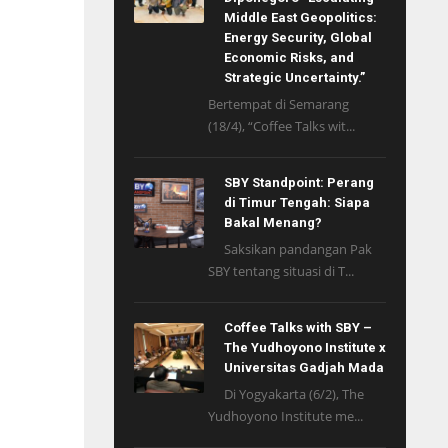
Middle East Geopolitics:
Energy Security, Global
Economic Risks, and
Strategic Uncertainty.”
Bertempat di Semarang
(18/4), “Coffee Talks wit...
SBY Standpoint: Perang
di Timur Tengah: Siapa
Bakal Menang?
Saksikan pandangan Pak
SBY tentang situasi di T...
Coffee Talks with SBY –
The Yudhoyono Institute x
Universitas Gadjah Mada
Di Yogyakarta (6/2), The
Yudhoyono Institute me...