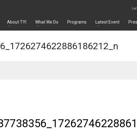
La
About TYI
What We Do
Programs
Latest Event
Pre
6_1726274622886186212_n
87738356_1726274622886