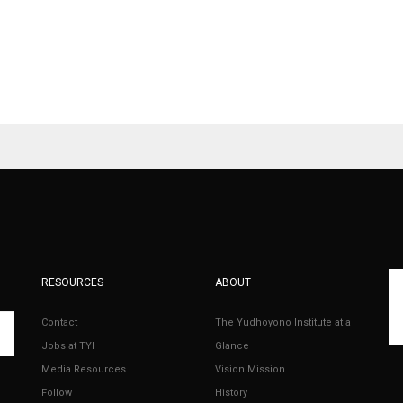
RESOURCES
ABOUT
Contact
The Yudhoyono Institute at a
Jobs at TYI
Glance
Media Resources
Vision Mission
Follow
History