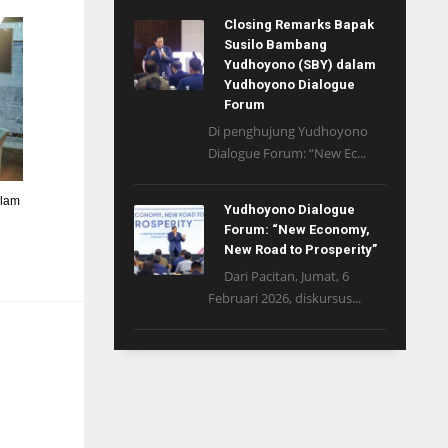
Closing Remarks Bapak
Susilo Bambang
Yudhoyono (SBY) dalam
Yudhoyono Dialogue
Forum
Di penghujung Yudhoyono
Dialogue Forum: “New Ec...
alam
Yudhoyono Dialogue
Forum: “New Economy,
New Road to Prosperity”
Dari Pacitan, Jumat, 6
Februari 2026, diskursus...