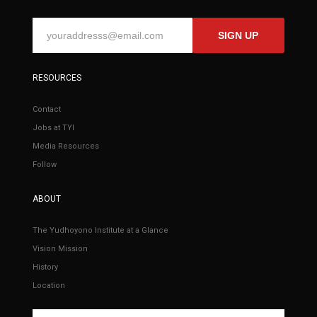
SIGN UP
RESOURCES
Contact
Jobs at TYI
Media Resources
Follow
ABOUT
The Yudhoyono Institute at a Glance
Vision Mission
History
Location