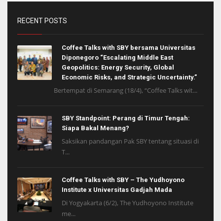
RECENT POSTS
Coffee Talks with SBY bersama Universitas
Diponegoro “Escalating Middle East
Geopolitics: Energy Security, Global
Economic Risks, and Strategic Uncertainty.”
Bertempat di Semarang (18/4), “Coffee Talks wit...
SBY Standpoint: Perang di Timur Tengah:
Siapa Bakal Menang?
Saksikan pandangan Pak SBY tentang situasi di
T...
Coffee Talks with SBY – The Yudhoyono
Institute x Universitas Gadjah Mada
Di Yogyakarta (6/2), The Yudhoyono Institute
me...