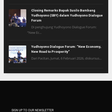
Closing Remarks Bapak Susilo Bambang
Yudhoyono (SBY) dalam Yudhoyono Dialogue
Forum
Di penghujung Yudhoyono Dialogue Forum:
“New Ec...
Yudhoyono Dialogue Forum: “New Economy,
New Road to Prosperity”
Dari Pacitan, Jumat, 6 Februari 2026, diskursus...
SIGN UP TO OUR NEWSLETTER