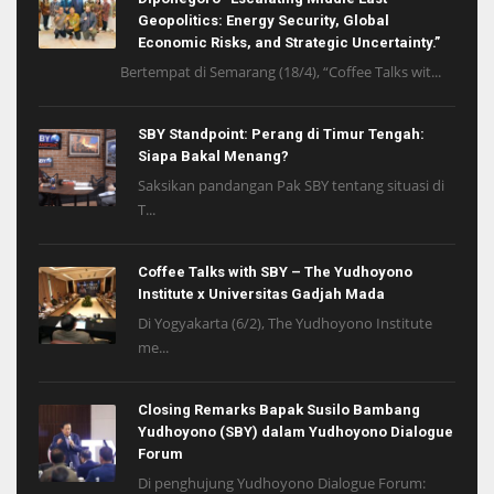
Geopolitics: Energy Security, Global
Economic Risks, and Strategic Uncertainty.”
Bertempat di Semarang (18/4), “Coffee Talks wit...
SBY Standpoint: Perang di Timur Tengah:
Siapa Bakal Menang?
Saksikan pandangan Pak SBY tentang situasi di
T...
Coffee Talks with SBY – The Yudhoyono
Institute x Universitas Gadjah Mada
Di Yogyakarta (6/2), The Yudhoyono Institute
me...
Closing Remarks Bapak Susilo Bambang
Yudhoyono (SBY) dalam Yudhoyono Dialogue
Forum
Di penghujung Yudhoyono Dialogue Forum: