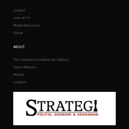
Contact
Jobs at TYI
Media Resources
Follow
ABOUT
The Yudhoyono Institute at a Glance
Vision Mission
History
Location