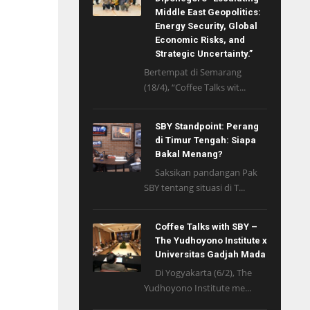
Middle East Geopolitics:
Energy Security, Global
Economic Risks, and
Strategic Uncertainty.”
Bertempat di Semarang
(18/4), “Coffee Talks wit...
SBY Standpoint: Perang
di Timur Tengah: Siapa
Bakal Menang?
Saksikan pandangan Pak
SBY tentang situasi di T...
Coffee Talks with SBY –
The Yudhoyono Institute x
Universitas Gadjah Mada
Di Yogyakarta (6/2), The
Yudhoyono Institute me...