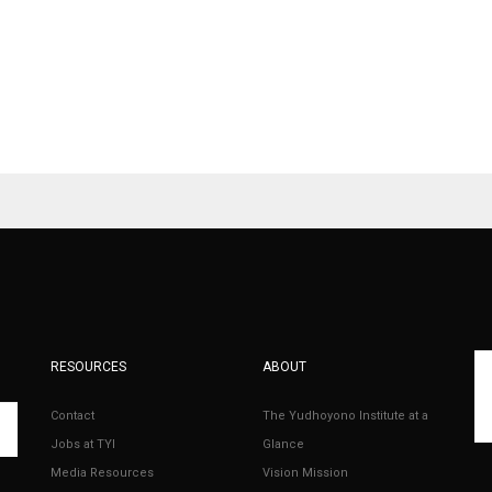
RESOURCES
ABOUT
Contact
The Yudhoyono Institute at a
Jobs at TYI
Glance
Media Resources
Vision Mission