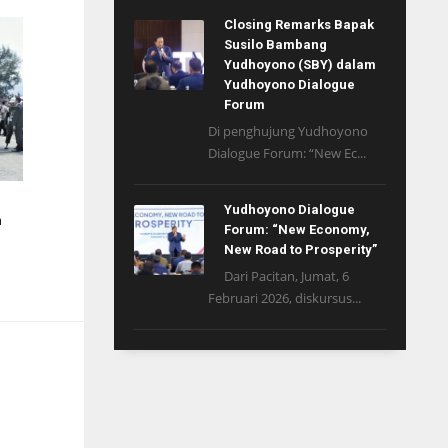
Closing Remarks Bapak
Susilo Bambang
Yudhoyono (SBY) dalam
Yudhoyono Dialogue
Forum
Di penghujung Yudhoyono
Dialogue Forum: “New Ec...
Yudhoyono Dialogue
h
Forum: “New Economy,
New Road to Prosperity”
Dari Pacitan, Jumat, 6
Februari 2026, diskursus...