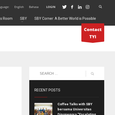
nguage:
English
Bahasa
LOGIN
ss Room
SBY
SBY Corner: A Better World is Possible
Contact
TYI
RECENT POSTS
Coffee Talks with SBY
bersama Universitas
Diponegoro “Escalating