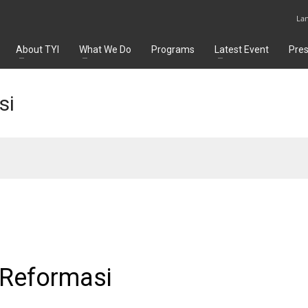
La
About TYI
What We Do
Programs
Latest Event
Pre
si
 Reformasi