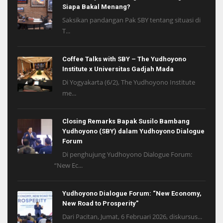
Siapa Bakal Menang?
Saksikan pandangan Pak SBY tentang situasi di
T...
Coffee Talks with SBY – The Yudhoyono
Institute x Universitas Gadjah Mada
Di Yogyakarta (6/2), The Yudhoyono Institute
me...
Closing Remarks Bapak Susilo Bambang
Yudhoyono (SBY) dalam Yudhoyono Dialogue
Forum
Di penghujung Yudhoyono Dialogue Forum:
“New Ec...
Yudhoyono Dialogue Forum: “New Economy,
New Road to Prosperity”
Dari Pacitan, Jumat, 6 Februari 2026, diskursus...