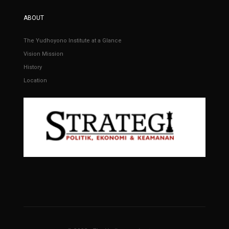
ABOUT
The Yudhoyono Institute at a Glance
Vision Mission
History
Location