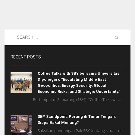
RECENT POSTS
Coffee Talks with SBY bersama Universitas
Diponegoro “Escalating Middle East
Geopolitics: Energy Security, Global
Economic Risks, and Strategic Uncertainty.”
Bertempat di Semarang (18/4), “Coffee Talks wit...
SBY Standpoint: Perang di Timur Tengah:
Siapa Bakal Menang?
Saksikan pandangan Pak SBY tentang situasi di