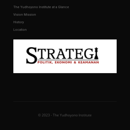
The Yudhoyono Institute at a Glance
Vision Mission
History
Location
© 2023 - The Yudhoyono Institute