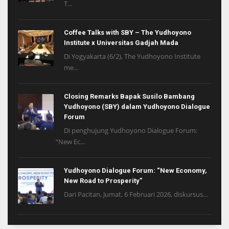
T...
Coffee Talks with SBY – The Yudhoyono
Institute x Universitas Gadjah Mada
Di Yogyakarta (6/2), The Yudhoyono Institute
me...
Closing Remarks Bapak Susilo Bambang
Yudhoyono (SBY) dalam Yudhoyono Dialogue
Forum
Di penghujung Yudhoyono Dialogue Forum:
“New Ec...
Yudhoyono Dialogue Forum: “New Economy,
New Road to Prosperity”
Dari Pacitan, Jumat, 6 Februari 2026, diskursus...