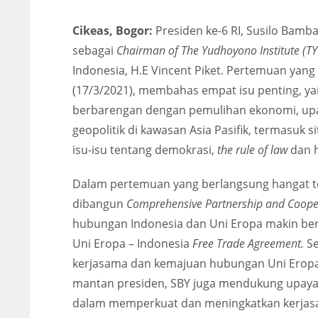
Cikeas, Bogor:
Presiden ke-6 RI, Susilo Bamb
sebagai
Chairman of The Yudhoyono Institute (TY
Indonesia, H.E Vincent Piket. Pertemuan yang
(17/3/2021), membahas empat isu penting, ya
berbarengan dengan pemulihan ekonomi, upa
geopolitik di kawasan Asia Pasifik, termasuk si
isu-isu tentang demokrasi,
the rule of law
dan h
Dalam pertemuan yang berlangsung hangat t
dibangun
Comprehensive Partnership and Coop
hubungan Indonesia dan Uni Eropa makin be
Uni Eropa – Indonesia
Free Trade Agreement.
Se
kerjasama dan kemajuan hubungan Uni Eropa d
mantan presiden, SBY juga mendukung upaya
dalam memperkuat dan meningkatkan kerjasa