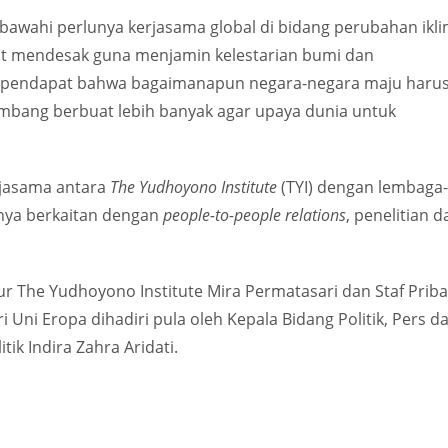
awahi perlunya kerjasama global di bidang perubahan ikl
sangat mendesak guna menjamin kelestarian bumi dan
erpendapat bahwa bagaimanapun negara-negara maju haru
mbang berbuat lebih banyak agar upaya dunia untuk
jasama antara
The Yudhoyono Institute
(TYI) dengan lembaga-
nya berkaitan dengan
people-to-people relations
, penelitian d
r The Yudhoyono Institute Mira Permatasari dan Staf Priba
Uni Eropa dihadiri pula oleh Kepala Bidang Politik, Pers d
ik Indira Zahra Aridati.