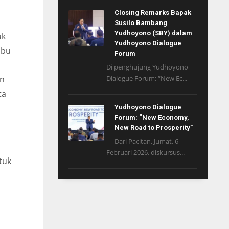
Closing Remarks Bapak
Susilo Bambang
Yudhoyono (SBY) dalam
uk
Yudhoyono Dialogue
abu
Forum
Di penghujung Yudhoyono
an
Dialogue Forum: “New Ec...
ta
Yudhoyono Dialogue
Forum: “New Economy,
New Road to Prosperity”
Dari Pacitan, Jumat, 6
Februari 2026, diskursus...
tuk