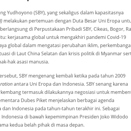
ang Yudhoyono (SBY), yang sekaligus dalam kapasitasnya
I)
melakukan pertemuan dengan Duta Besar Uni Eropa unt
 berlangsung di Perpustakaan Pribadi SBY, Cikeas, Bogor, R
itu: kerjasama global untuk mengakhiri pandemi Covid-19
ya global dalam mengatasi perubahan iklim, perkembang
tuasi di Laut China Selatan dan krisis politik di Myanmar ser
ak-hak asasi manusia.
ersebut, SBY mengenang kembali ketika pada tahun 2009
eration
antara Uni Eropa dan Indonesia. SBY senang karena
rkembang termasuk dilakukannya negosiasi untuk memben
mentara Dubes Piket menjelaskan berbagai agenda
an Indonesia pada tahun-tahun terakhir ini. Sebagai
 Indonesia di bawah kepemimpinan Presiden Joko Widodo
ma kedua belah pihak di masa depan.