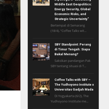
Middle East Geopolitics:
Energy Security, Global
Economic Risks, and
Strategic Uncertainty.”
Bertempat di Semarang
(18/4), “Coffee Talks wit...
SBY Standpoint: Perang
di Timur Tengah: Siapa
Bakal Menang?
Saksikan pandangan Pak
SBY tentang situasi di T...
Coffee Talks with SBY –
The Yudhoyono Institute x
Universitas Gadjah Mada
Di Yogyakarta (6/2), The
Yudhoyono Institute me...