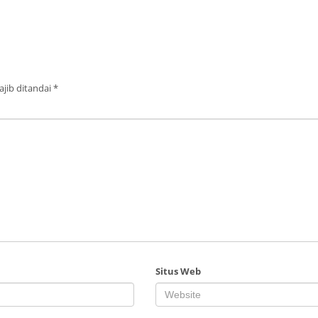
jib ditandai
*
Situs Web