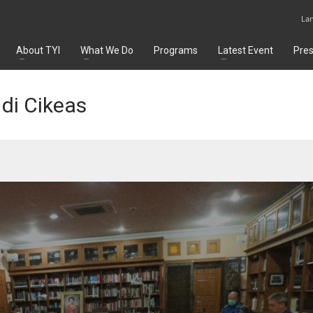
La
About TYI
What We Do
Programs
Latest Event
Pre
di Cikeas