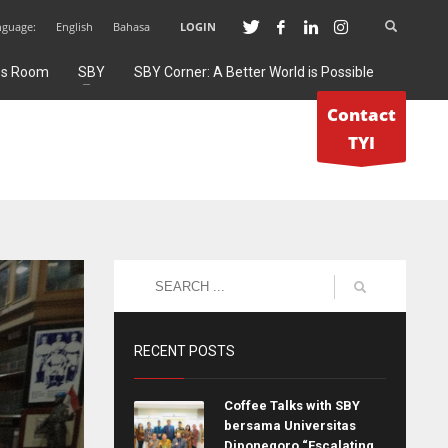
nguage:
English
Bahasa
LOGIN
ss Room
SBY
SBY Corner: A Better World is Possible
Contact
TYI
RECENT POSTS
Coffee Talks with SBY
bersama Universitas
Diponegoro “Escalating