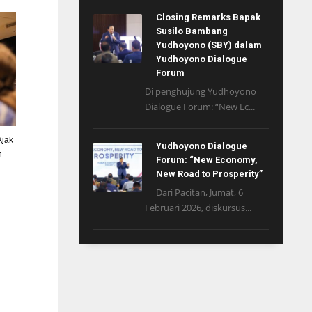
Closing Remarks Bapak
Susilo Bambang
Yudhoyono (SBY) dalam
Yudhoyono Dialogue
Forum
Di penghujung Yudhoyono
Dialogue Forum: “New Ec...
Ajak
Yudhoyono Dialogue
n
Forum: “New Economy,
New Road to Prosperity”
Dari Pacitan, Jumat, 6
Februari 2026, diskursus...