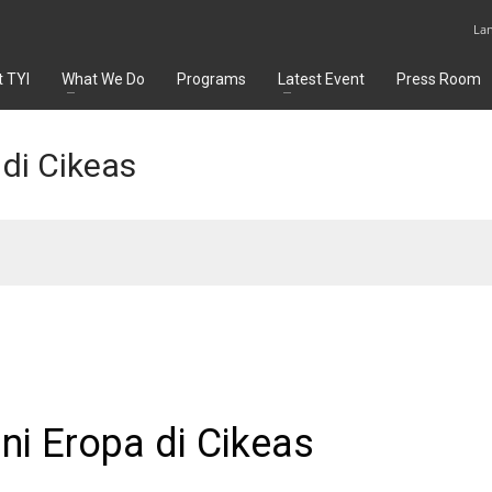
La
 TYI
What We Do
Programs
Latest Event
Press Room
di Cikeas
i Eropa di Cikeas