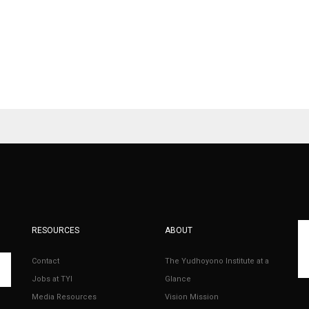
RESOURCES
ABOUT
Contact
The Yudhoyono Institute at a
Jobs at TYI
Glance
Media Resources
Vision Mission