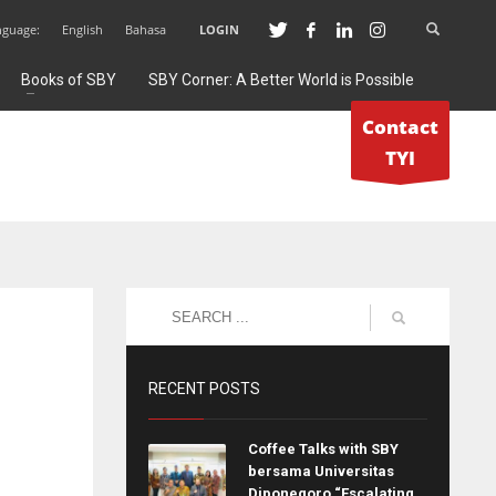
nguage:
English
Bahasa
LOGIN
Books of SBY
SBY Corner: A Better World is Possible
Contact
TYI
RECENT POSTS
Coffee Talks with SBY
bersama Universitas
Diponegoro “Escalating