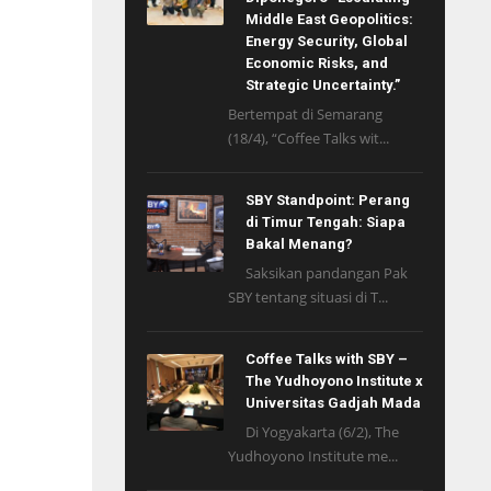
Middle East Geopolitics:
Energy Security, Global
Economic Risks, and
Strategic Uncertainty.”
Bertempat di Semarang
(18/4), “Coffee Talks wit...
SBY Standpoint: Perang
di Timur Tengah: Siapa
Bakal Menang?
Saksikan pandangan Pak
SBY tentang situasi di T...
Coffee Talks with SBY –
The Yudhoyono Institute x
Universitas Gadjah Mada
Di Yogyakarta (6/2), The
Yudhoyono Institute me...