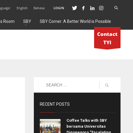
nguage:
English
Bahasa
LOGIN
ss Room
SBY
SBY Corner: A Better World is Possible
Contact
TYI
RECENT POSTS
Coffee Talks with SBY
bersama Universitas
Diponegoro “Escalating