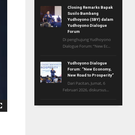
Closing Remarks Bapak
Susilo Bambang
Yudhoyono (SBY) dalam
Yudhoyono Dialogue
Forum
Di penghujung Yudhoyono
Dialogue Forum: “New Ec...
Yudhoyono Dialogue
Forum: “New Economy,
New Road to Prosperity”
Dari Pacitan, Jumat, 6
Februari 2026, diskursus...