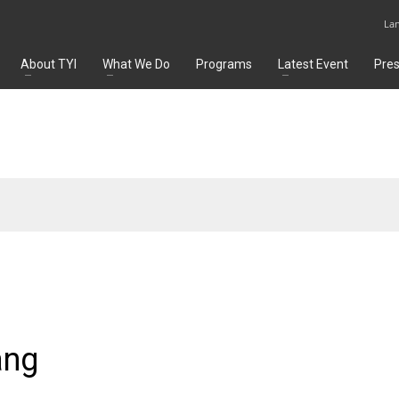
La
About TYI
What We Do
Programs
Latest Event
Pre
ang