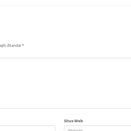
jib ditandai
*
Situs Web