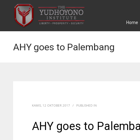
Home
AHY goes to Palembang
KAMIS, 12 OKTOBER 2017
/
PUBLISHED IN
AHY goes to Palemb