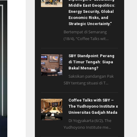
Middle East Geopolitics:
Energy Security, Global
Economic Risks, and
Strategic Uncertainty.”
Bertempat di Semarang
(18/4), “Coffee Talks wit...
SBY Standpoint: Perang
di Timur Tengah: Siapa
Bakal Menang?
Saksikan pandangan Pak
SBY tentang situasi di T...
Coffee Talks with SBY –
The Yudhoyono Institute x
Universitas Gadjah Mada
Di Yogyakarta (6/2), The
Yudhoyono Institute me...