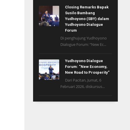
Closing Remarks Bapak
Susilo Bambang
Yudhoyono (SBY) dalam
Yudhoyono Dialogue
Forum
Di penghujung Yudhoyono
Dialogue Forum: “New Ec...
Yudhoyono Dialogue
Forum: “New Economy,
New Road to Prosperity”
Dari Pacitan, Jumat, 6
Februari 2026, diskursus...