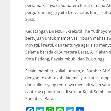
pertama kalinya di Sumatera Barat dimana A
perguruan tinggi yaitu Universitas Bung Hatta
Sakti.
Kedatangan Direktur Eksekutif The Yudhoyono 
bertujuan untuk memotivasi ribuan mahasisw
inovatif, kreatif, dan tentunya agar siap me
Selama berada di Sumatera Barat, AHY akan m
Kota Padang, Payakumbuh, dan Bukittinggi
Selain memberi kuliah umum, di Sumbar AHY 
dengan tokoh-tokoh dan masyarakat setempat
dan kuliner yang tentunya menjadi salah sat
cantiknya panorama di sekitar Kelok Sembila
Sumatera Barat.
Facebook
Twitter
WhatsApp
Line
Telegram
Share