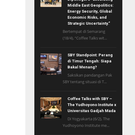
Middle East Geopolitics:
Energy Security, Global
Economic Risks, and
Strategic Uncertainty.”
Bertempat di Semarang
(18/4), “Coffee Talks wit...
SBY Standpoint: Perang
di Timur Tengah: Siapa
Bakal Menang?
Saksikan pandangan Pak
SBY tentang situasi di T...
Coffee Talks with SBY –
The Yudhoyono Institute x
Universitas Gadjah Mada
Di Yogyakarta (6/2), The
Yudhoyono Institute me...