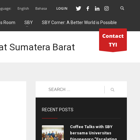
nguage:
English
Bahasa
LOGIN
ss Room
SBY
SBY Corner: A Better World is Possible
Contact
TYI
at Sumatera Barat
RECENT POSTS
Coffee Talks with SBY
bersama Universitas
Diponegoro “Escalating