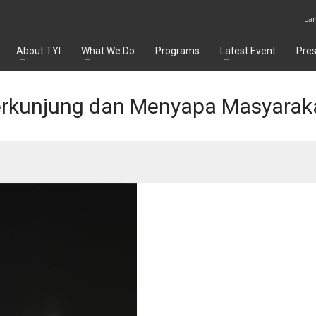
La
About TYI
What We Do
Programs
Latest Event
Pre
erkunjung dan Menyapa Masyarak