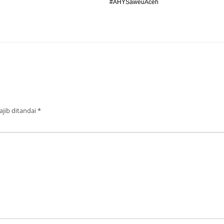
#AHYSaweuAceh
jib ditandai
*