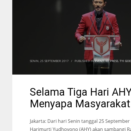
SENIN, 25 SEPTEMBER 2017
/
PUBLISHED IN
EVENT
,
ID
,
PRESS
,
TYI GO
Selama Tiga Hari AHY
Menyapa Masyarakat 
Jakarta: Dari hari Senin tanggal 25 Septembe
Harimurti Yudhoyono (AHY) akan sambangi R