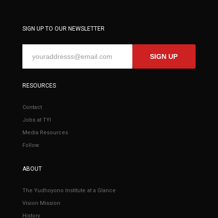
SIGN UP TO OUR NEWSLETTER
SIGN UP
RESOURCES
Contact
Jobs at TYI
Media Resources
Follow
ABOUT
The Yudhoyono Institute at a Glance
Vision Mission
History