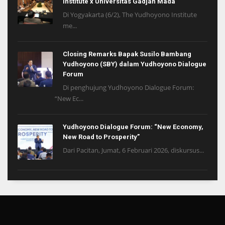
Institute x Universitas Gadjah Mada
Di Yogyakarta (6/2), The Yudhoyono Institute
me...
Closing Remarks Bapak Susilo Bambang
Yudhoyono (SBY) dalam Yudhoyono Dialogue
Forum
Di penghujung Yudhoyono Dialogue Forum:
“New Ec...
Yudhoyono Dialogue Forum: “New Economy,
New Road to Prosperity”
Dari Pacitan, Jumat, 6 Februari 2026, diskursus...