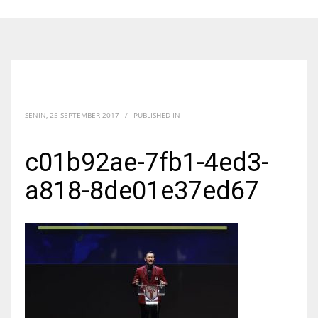
SENIN, 25 SEPTEMBER 2017
/
PUBLISHED IN
c01b92ae-7fb1-4ed3-
a818-8de01e37ed67