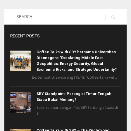
RECENT POSTS
Coffee Talks with SBY bersama Universitas
Diponegoro “Escalating Middle East
Geopolitics: Energy Security, Global
Economic Risks, and Strategic Uncertainty.”
Bertempat di Semarang (18/4), “Coffee Talks wit...
SBY Standpoint: Perang di Timur Tengah:
Siapa Bakal Menang?
Saksikan pandangan Pak SBY tentang situasi di
T...
Coffee Talks with SBY – The Yudhoyono