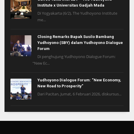
Institute x Universitas Gadjah Mada
Di Yogyakarta (6/2), The Yudhoyono Institute
me...
Closing Remarks Bapak Susilo Bambang
Yudhoyono (SBY) dalam Yudhoyono Dialogue
Forum
Di penghujung Yudhoyono Dialogue Forum:
“New Ec...
Yudhoyono Dialogue Forum: “New Economy,
New Road to Prosperity”
Dari Pacitan, Jumat, 6 Februari 2026, diskursus...