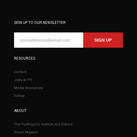
SIGN UP TO OUR NEWSLETTER
SIGN UP
RESOURCES
Contact
Jobs at TYI
Media Resources
Follow
ABOUT
The Yudhoyono Institute at a Glance
Vision Mission