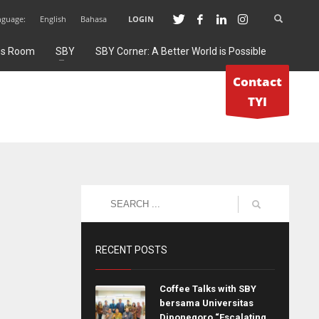
nguage:
English
Bahasa
LOGIN
ss Room
SBY
SBY Corner: A Better World is Possible
Contact
TYI
RECENT POSTS
Coffee Talks with SBY
bersama Universitas
Diponegoro “Escalating