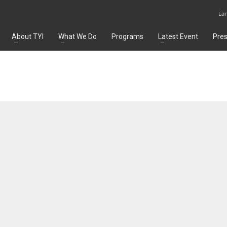
La
About TYI
What We Do
Programs
Latest Event
Pre