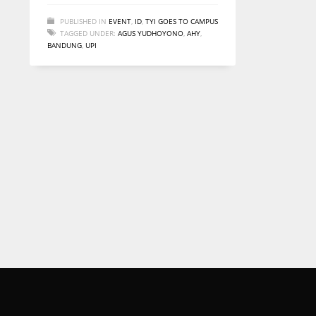
PUBLISHED IN
EVENT
,
ID
,
TYI GOES TO CAMPUS
TAGGED UNDER:
AGUS YUDHOYONO
,
AHY
,
BANDUNG
,
UPI