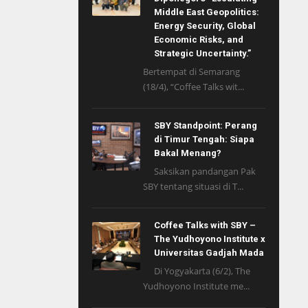
Middle East Geopolitics:
Energy Security, Global
Economic Risks, and
Strategic Uncertainty.”
Bertempat di Semarang
(18/4), “Coffee Talks wit...
SBY Standpoint: Perang
di Timur Tengah: Siapa
Bakal Menang?
Saksikan pandangan Pak
SBY tentang situasi di T...
Coffee Talks with SBY –
The Yudhoyono Institute x
Universitas Gadjah Mada
Di Yogyakarta (6/2), The
Yudhoyono Institute me...