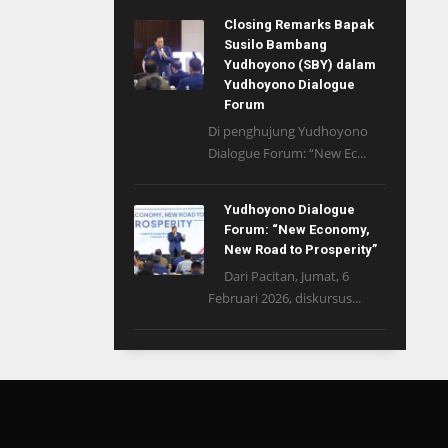
Closing Remarks Bapak
Susilo Bambang
Yudhoyono (SBY) dalam
Yudhoyono Dialogue
Forum
Di penghujung Yudhoyono
Dialogue Forum: “New Ec...
Yudhoyono Dialogue
Forum: “New Economy,
New Road to Prosperity”
Dari Pacitan, Jumat, 6
Februari 2026, diskursus...