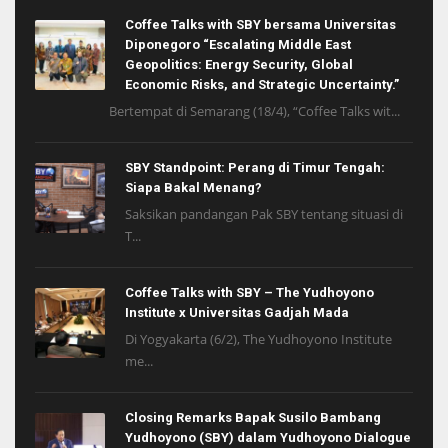
Coffee Talks with SBY bersama Universitas
Diponegoro “Escalating Middle East
Geopolitics: Energy Security, Global
Economic Risks, and Strategic Uncertainty.”
Bertempat di Semarang (18/4), “Coffee Talks wit...
SBY Standpoint: Perang di Timur Tengah:
Siapa Bakal Menang?
Saksikan pandangan Pak SBY tentang situasi di
T...
Coffee Talks with SBY – The Yudhoyono
Institute x Universitas Gadjah Mada
Di Yogyakarta (6/2), The Yudhoyono Institute
me...
Closing Remarks Bapak Susilo Bambang
Yudhoyono (SBY) dalam Yudhoyono Dialogue