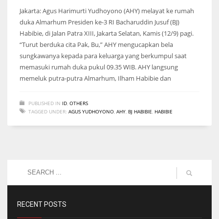
Jakarta: Agus Harimurti Yudhoyono (AHY) melayat ke rumah
duka Almarhum Presiden ke-3 RI Bacharuddin Jusuf (BJ)
Habibie, di Jalan Patra XIII, Jakarta Selatan, Kamis (12/9) pagi.
“Turut berduka cita Pak, Bu,” AHY mengucapkan bela
sungkawanya kepada para keluarga yang berkumpul saat
memasuki rumah duka pukul 09.35 WIB. AHY langsung
memeluk putra-putra Almarhum, Ilham Habibie dan
PUBLISHED IN
ID
,
OTHERS
TAGGED UNDER:
AGUS YUDHOYONO
,
AHY
,
BJ HABIBIE
,
HABIBIE
RECENT POSTS