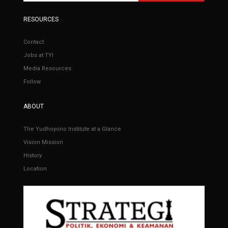
RESOURCES
Contact
Jobs at TYI
Media Resources
Follow
ABOUT
The Yudhoyono Institute at a Glance
Vision Mission
History
Location