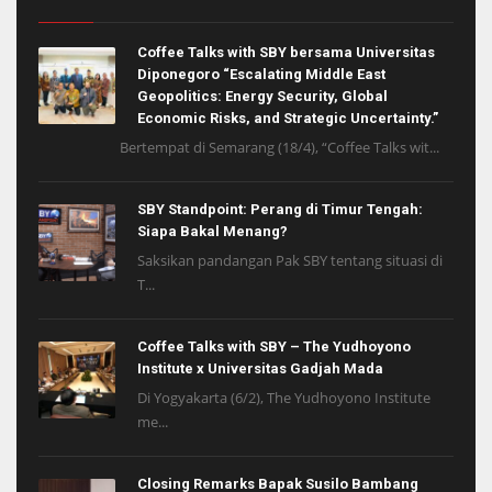
Coffee Talks with SBY bersama Universitas
Diponegoro “Escalating Middle East
Geopolitics: Energy Security, Global
Economic Risks, and Strategic Uncertainty.”
Bertempat di Semarang (18/4), “Coffee Talks wit...
SBY Standpoint: Perang di Timur Tengah:
Siapa Bakal Menang?
Saksikan pandangan Pak SBY tentang situasi di
T...
Coffee Talks with SBY – The Yudhoyono
Institute x Universitas Gadjah Mada
Di Yogyakarta (6/2), The Yudhoyono Institute
me...
Closing Remarks Bapak Susilo Bambang