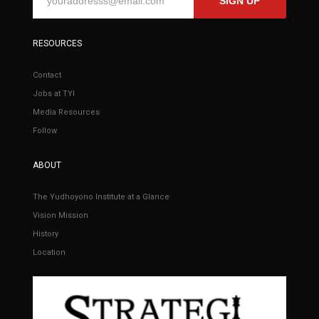
SIGN UP
RESOURCES
Contact
Jobs at TYI
Media Resources
Follow
ABOUT
The Yudhoyono Institute at a Glance
Vision Mission
History
Location