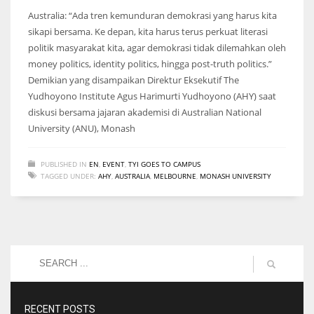
Australia: “Ada tren kemunduran demokrasi yang harus kita
sikapi bersama. Ke depan, kita harus terus perkuat literasi
politik masyarakat kita, agar demokrasi tidak dilemahkan oleh
money politics, identity politics, hingga post-truth politics.”
Demikian yang disampaikan Direktur Eksekutif The
Yudhoyono Institute Agus Harimurti Yudhoyono (AHY) saat
diskusi bersama jajaran akademisi di Australian National
University (ANU), Monash
PUBLISHED IN
EN
,
EVENT
,
TYI GOES TO CAMPUS
TAGGED UNDER:
AHY
,
AUSTRALIA
,
MELBOURNE
,
MONASH UNIVERSITY
RECENT POSTS