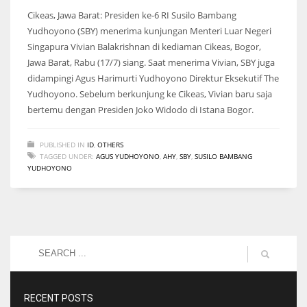
Cikeas, Jawa Barat: Presiden ke-6 RI Susilo Bambang
Yudhoyono (SBY) menerima kunjungan Menteri Luar Negeri
Singapura Vivian Balakrishnan di kediaman Cikeas, Bogor,
Jawa Barat, Rabu (17/7) siang. Saat menerima Vivian, SBY juga
didampingi Agus Harimurti Yudhoyono Direktur Eksekutif The
Yudhoyono. Sebelum berkunjung ke Cikeas, Vivian baru saja
bertemu dengan Presiden Joko Widodo di Istana Bogor.
PUBLISHED IN
ID
,
OTHERS
TAGGED UNDER:
AGUS YUDHOYONO
,
AHY
,
SBY
,
SUSILO BAMBANG
YUDHOYONO
RECENT POSTS