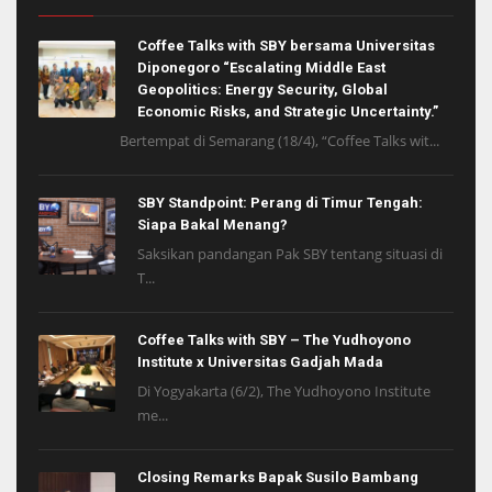
Coffee Talks with SBY bersama Universitas
Diponegoro “Escalating Middle East
Geopolitics: Energy Security, Global
Economic Risks, and Strategic Uncertainty.”
Bertempat di Semarang (18/4), “Coffee Talks wit...
SBY Standpoint: Perang di Timur Tengah:
Siapa Bakal Menang?
Saksikan pandangan Pak SBY tentang situasi di
T...
Coffee Talks with SBY – The Yudhoyono
Institute x Universitas Gadjah Mada
Di Yogyakarta (6/2), The Yudhoyono Institute
me...
Closing Remarks Bapak Susilo Bambang