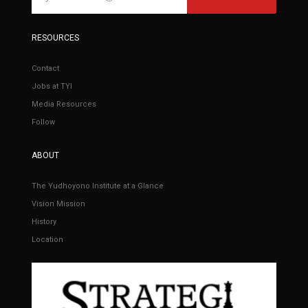
RESOURCES
Contact
Jobs at TYI
Media Resources
Follow
ABOUT
The Yudhoyono Institute at a Glance
Vision Mission
History
Location