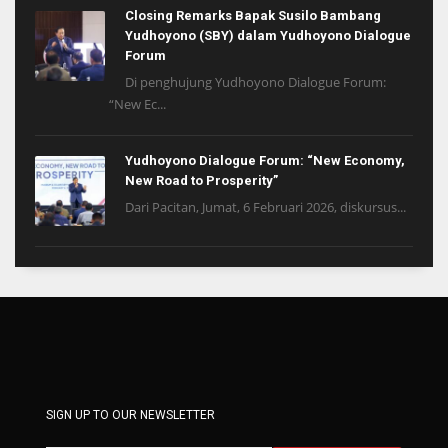
Closing Remarks Bapak Susilo Bambang
Yudhoyono (SBY) dalam Yudhoyono Dialogue
Forum
Di penghujung Yudhoyono Dialogue Forum:
“New Ec...
Yudhoyono Dialogue Forum: “New Economy,
New Road to Prosperity”
Dari Pacitan, Jumat, 6 Februari 2026, diskursus...
SIGN UP TO OUR NEWSLETTER