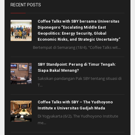
RECENT POSTS
Coffee Talks with SBY bersama Universitas
Diponegoro “Escalating Middle East
Geopolitics: Energy Security, Global
Economic Risks, and Strategic Uncertainty.”
Bertempat di Semarang (18/4), “Coffee Talks wit...
SBY Standpoint: Perang di Timur Tengah:
Siapa Bakal Menang?
Saksikan pandangan Pak SBY tentang situasi di
T...
Coffee Talks with SBY – The Yudhoyono
Institute x Universitas Gadjah Mada
Di Yogyakarta (6/2), The Yudhoyono Institute
me...