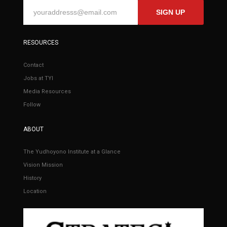
SIGN UP
RESOURCES
Contact
Jobs at TYI
Media Resources
Follow
ABOUT
The Yudhoyono Institute at a Glance
Vision Mission
History
Location