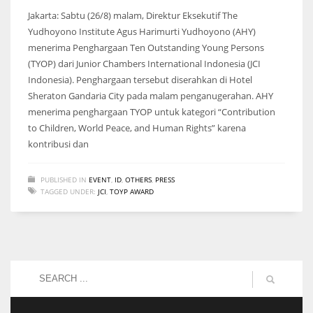
Jakarta: Sabtu (26/8) malam, Direktur Eksekutif The
Yudhoyono Institute Agus Harimurti Yudhoyono (AHY)
menerima Penghargaan Ten Outstanding Young Persons
(TYOP) dari Junior Chambers International Indonesia (JCI
Indonesia). Penghargaan tersebut diserahkan di Hotel
Sheraton Gandaria City pada malam penganugerahan. AHY
menerima penghargaan TYOP untuk kategori “Contribution
to Children, World Peace, and Human Rights” karena
kontribusi dan
PUBLISHED IN
EVENT
,
ID
,
OTHERS
,
PRESS
TAGGED UNDER:
JCI
,
TOYP AWARD