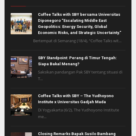
Coffee Talks with SBY bersama Universitas
Diponegoro “Escalating Middle East
Geopolitics: Energy Security, Global
Economic Risks, and Strategic Uncertainty.”
Bertempat di Semarang (18/4), “Coffee Talks wit...
SBY Standpoint: Perang di Timur Tengah:
Siapa Bakal Menang?
Saksikan pandangan Pak SBY tentang situasi di
T...
Coffee Talks with SBY – The Yudhoyono
Institute x Universitas Gadjah Mada
Di Yogyakarta (6/2), The Yudhoyono Institute
me...
Closing Remarks Bapak Susilo Bambang