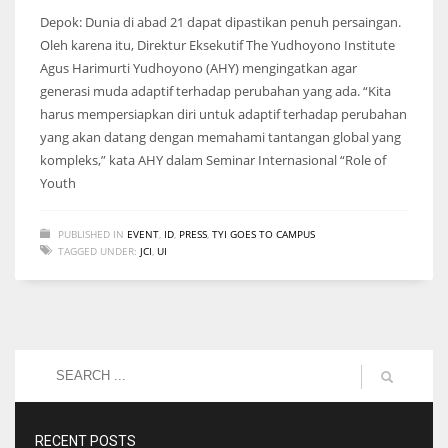
Depok: Dunia di abad 21 dapat dipastikan penuh persaingan.
Oleh karena itu, Direktur Eksekutif The Yudhoyono Institute
Agus Harimurti Yudhoyono (AHY) mengingatkan agar
generasi muda adaptif terhadap perubahan yang ada. “Kita
harus mempersiapkan diri untuk adaptif terhadap perubahan
yang akan datang dengan memahami tantangan global yang
kompleks,” kata AHY dalam Seminar Internasional “Role of
Youth
PUBLISHED IN
EVENT
,
ID
,
PRESS
,
TYI GOES TO CAMPUS
TAGGED UNDER:
JCI
,
UI
RECENT POSTS