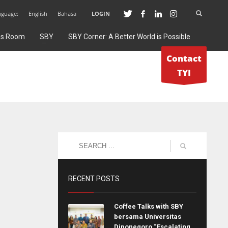
nguage:
English
Bahasa
LOGIN
ss Room
SBY
SBY Corner: A Better World is Possible
Contact
TYI
RECENT POSTS
Coffee Talks with SBY
bersama Universitas
Diponegoro “Escalating