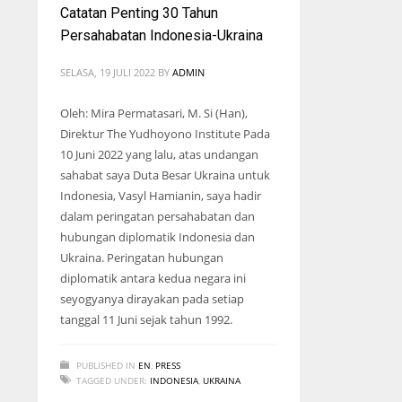
Catatan Penting 30 Tahun
Persahabatan Indonesia-Ukraina
SELASA, 19 JULI 2022
BY
ADMIN
Oleh: Mira Permatasari, M. Si (Han),
Direktur The Yudhoyono Institute Pada
10 Juni 2022 yang lalu, atas undangan
sahabat saya Duta Besar Ukraina untuk
Indonesia, Vasyl Hamianin, saya hadir
dalam peringatan persahabatan dan
hubungan diplomatik Indonesia dan
Ukraina. Peringatan hubungan
diplomatik antara kedua negara ini
seyogyanya dirayakan pada setiap
tanggal 11 Juni sejak tahun 1992.
PUBLISHED IN
EN
,
PRESS
TAGGED UNDER:
INDONESIA
,
UKRAINA