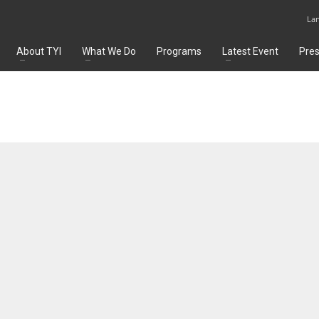
La
About TYI
What We Do
Programs
Latest Event
Pre