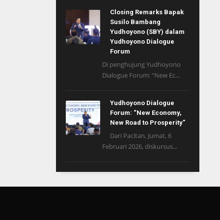
Closing Remarks Bapak
Susilo Bambang
Yudhoyono (SBY) dalam
Yudhoyono Dialogue
Forum
Di penghujung Yudhoyono
Dialogue Forum: “New Ec...
Yudhoyono Dialogue
Forum: “New Economy,
New Road to Prosperity”
Dari Pacitan, Jumat, 6
Februari 2026, diskursus...