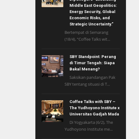
Middle East Geopolitics:
Energy Security, Global
Economic Risks, and
Strategic Uncertainty.”
Bertempat di Semarang
(18/4), “Coffee Talks wit...
SBY Standpoint: Perang
di Timur Tengah: Siapa
Bakal Menang?
Saksikan pandangan Pak
SBY tentang situasi di T...
Coffee Talks with SBY –
The Yudhoyono Institute x
Universitas Gadjah Mada
Di Yogyakarta (6/2), The
Yudhoyono Institute me...