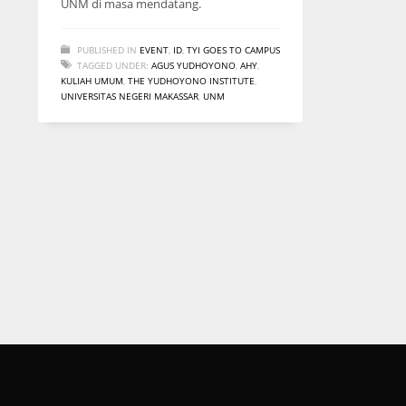
UNM di masa mendatang.
PUBLISHED IN
EVENT
,
ID
,
TYI GOES TO CAMPUS
TAGGED UNDER:
AGUS YUDHOYONO
,
AHY
,
KULIAH UMUM
,
THE YUDHOYONO INSTITUTE
,
UNIVERSITAS NEGERI MAKASSAR
,
UNM