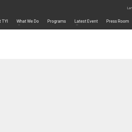
La
 TYI
What We Do
Programs
Latest Event
Press Room