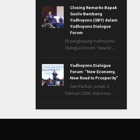
Closing Remarks Bapak
Susilo Bambang
Yudhoyono (SBY) dalam
Yudhoyono Dialogue
Forum
Di penghujung Yudhoyono
Dialogue Forum: “New Ec...
Yudhoyono Dialogue
Forum: “New Economy,
New Road to Prosperity”
Dari Pacitan, Jumat, 6
Februari 2026, diskursus...