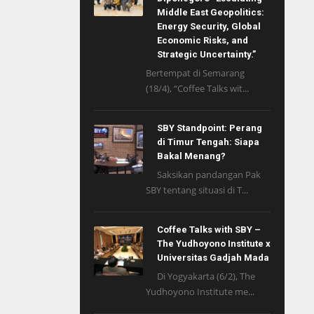
Middle East Geopolitics:
Energy Security, Global
Economic Risks, and
Strategic Uncertainty.”
Bertempat di Semarang
(18/4), “Coffee Talks wit...
SBY Standpoint: Perang
di Timur Tengah: Siapa
Bakal Menang?
Saksikan pandangan Pak
SBY tentang situasi di T...
Coffee Talks with SBY –
The Yudhoyono Institute x
Universitas Gadjah Mada
Di Yogyakarta (6/2), The
Yudhoyono Institute me...