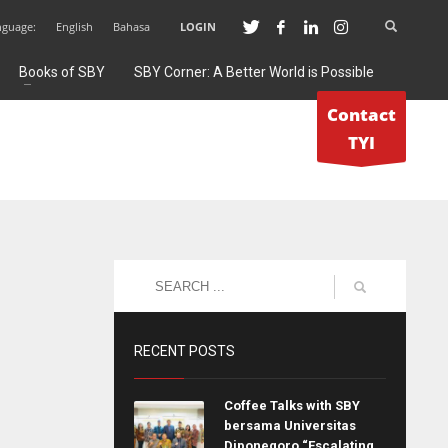
nguage:
English
Bahasa
LOGIN
Books of SBY
SBY Corner: A Better World is Possible
Contact
TYI
RECENT POSTS
Coffee Talks with SBY
bersama Universitas
Diponegoro “Escalating