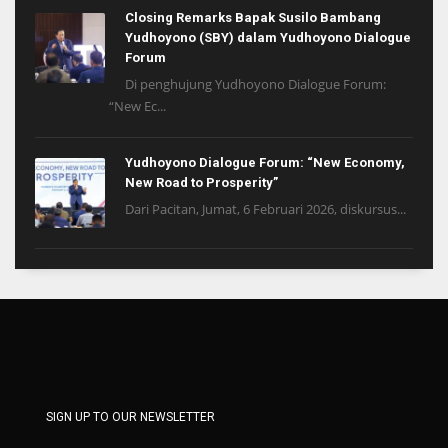
Closing Remarks Bapak Susilo Bambang
Yudhoyono (SBY) dalam Yudhoyono Dialogue
Forum
Di penghujung Yudhoyono Dialogue Forum:
“New Ec...
Yudhoyono Dialogue Forum: “New Economy,
New Road to Prosperity”
Dari Pacitan, Jumat, 6 Februari 2026, diskursus...
SIGN UP TO OUR NEWSLETTER