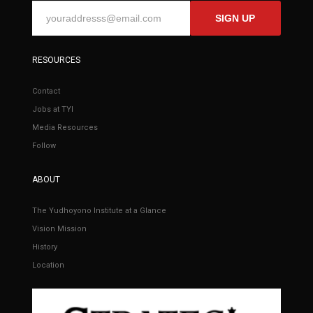
SIGN UP
RESOURCES
Contact
Jobs at TYI
Media Resources
Follow
ABOUT
The Yudhoyono Institute at a Glance
Vision Mission
History
Location