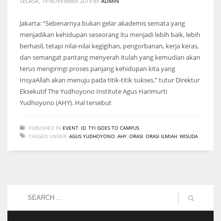
SELASA, 19 NOVEMBER 2019
BY
ADMIN
Jakarta: “Sebenarnya bukan gelar akademis semata yang
menjadikan kehidupan seseorang itu menjadi lebih baik, lebih
berhasil, tetapi nilai-nilai kegigihan, pengorbanan, kerja keras,
dan semangat pantang menyerah itulah yang kemudian akan
terus mengiringi proses panjang kehidupan kita yang
InsyaAllah akan menuju pada titik-titik sukses,” tutur Direktur
Eksekutif The Yudhoyono Institute Agus Harimurti
Yudhoyono (AHY). Hal tersebut
PUBLISHED IN
EVENT
,
ID
,
TYI GOES TO CAMPUS
TAGGED UNDER:
AGUS YUDHOYONO
,
AHY
,
ORASI
,
ORASI ILMIAH
,
WISUDA