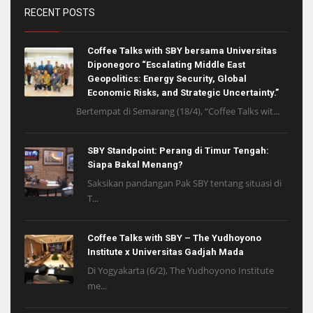
RECENT POSTS
Coffee Talks with SBY bersama Universitas
Diponegoro “Escalating Middle East
Geopolitics: Energy Security, Global
Economic Risks, and Strategic Uncertainty.”
Bertempat di Semarang (18/4), “Coffee Talks wit...
SBY Standpoint: Perang di Timur Tengah:
Siapa Bakal Menang?
Saksikan pandangan Pak SBY tentang situasi di
T...
Coffee Talks with SBY – The Yudhoyono
Institute x Universitas Gadjah Mada
Di Yogyakarta (6/2), The Yudhoyono Institute
me...