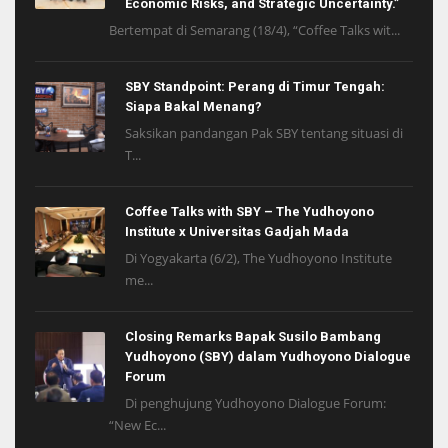
Economic Risks, and Strategic Uncertainty.”
Bertempat di Semarang (18/4), “Coffee Talks wit...
SBY Standpoint: Perang di Timur Tengah:
Siapa Bakal Menang?
Saksikan pandangan Pak SBY tentang situasi di
T...
Coffee Talks with SBY – The Yudhoyono
Institute x Universitas Gadjah Mada
Di Yogyakarta (6/2), The Yudhoyono Institute
me...
Closing Remarks Bapak Susilo Bambang
Yudhoyono (SBY) dalam Yudhoyono Dialogue
Forum
Di penghujung Yudhoyono Dialogue Forum:
“New Ec...