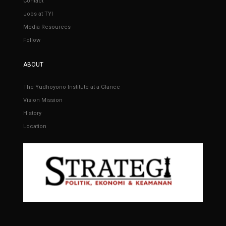
Contact
Jobs at TYI
Media Resources
Follow
ABOUT
The Yudhoyono Institute at a Glance
Vision Mission
History
Location