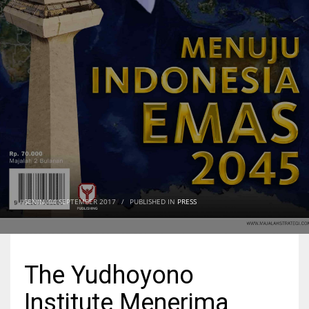
SENIN, 04 SEPTEMBER 2017
/
PUBLISHED IN
PRESS
The Yudhoyono
Institute Menerima