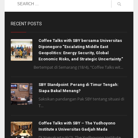
RECENT POSTS
Coffee Talks with SBY bersama Universitas
Diponegoro “Escalating Middle East
Geopolitics: Energy Security, Global
Economic Risks, and Strategic Uncertainty.”
Bertempat di Semarang (18/4), “Coffee Talks wit...
SBY Standpoint: Perang di Timur Tengah:
Siapa Bakal Menang?
Saksikan pandangan Pak SBY tentang situasi di
T...
Coffee Talks with SBY – The Yudhoyono
Institute x Universitas Gadjah Mada
Di Yogyakarta (6/2), The Yudhoyono Institute