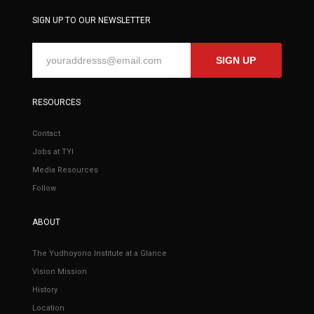
SIGN UP TO OUR NEWSLETTER
SIGN UP
RESOURCES
Contact
Jobs at TYI
Media Resources
Follow
ABOUT
The Yudhoyono Institute at a Glance
Vision Mission
History
Location