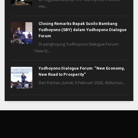
me...
Closing Remarks Bapak Susilo Bambang
Yudhoyono (SBY) dalam Yudhoyono Dialogue
Forum
Di penghujung Yudhoyono Dialogue Forum:
“New Ec...
Yudhoyono Dialogue Forum: “New Economy,
New Road to Prosperity”
Dari Pacitan, Jumat, 6 Februari 2026, diskursus...