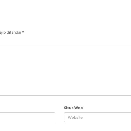
jib ditandai
*
Situs Web