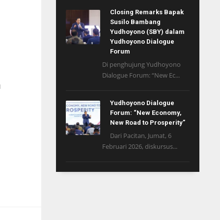
Closing Remarks Bapak
Susilo Bambang
Yudhoyono (SBY) dalam
Yudhoyono Dialogue
Forum
Di penghujung Yudhoyono
Dialogue Forum: “New Ec...
I
Yudhoyono Dialogue
Forum: “New Economy,
New Road to Prosperity”
Dari Pacitan, Jumat, 6
Februari 2026, diskursus...