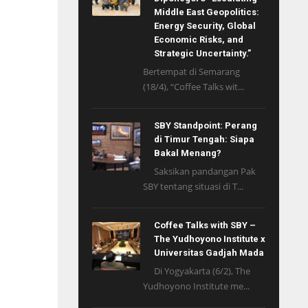
Middle East Geopolitics:
Energy Security, Global
Economic Risks, and
Strategic Uncertainty.”
Bertempat di Semarang
(18/4), “Coffee Talks wit...
SBY Standpoint: Perang
di Timur Tengah: Siapa
Bakal Menang?
Saksikan pandangan Pak
SBY tentang situasi di T...
Coffee Talks with SBY –
The Yudhoyono Institute x
Universitas Gadjah Mada
Di Yogyakarta (6/2), The
Yudhoyono Institute me...