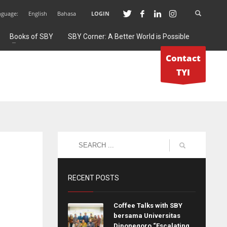
nguage:
English
Bahasa
LOGIN
Books of SBY
SBY Corner: A Better World is Possible
Contact
TYI
RECENT POSTS
Coffee Talks with SBY
bersama Universitas
Diponegoro “Escalating