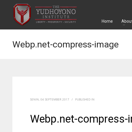
Home
About
Webp.net-compress-image
SENIN, 04 SEPTEMBER 2017
/
PUBLISHED IN
Webp.net-compress-