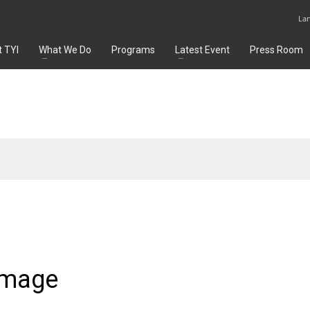
La
 TYI
What We Do
Programs
Latest Event
Press Room
image