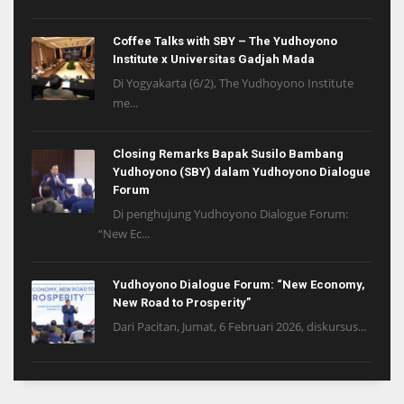
Coffee Talks with SBY – The Yudhoyono
Institute x Universitas Gadjah Mada
Di Yogyakarta (6/2), The Yudhoyono Institute
me...
Closing Remarks Bapak Susilo Bambang
Yudhoyono (SBY) dalam Yudhoyono Dialogue
Forum
Di penghujung Yudhoyono Dialogue Forum:
“New Ec...
Yudhoyono Dialogue Forum: “New Economy,
New Road to Prosperity”
Dari Pacitan, Jumat, 6 Februari 2026, diskursus...