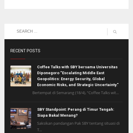
RECENT POSTS
Coffee Talks with SBY bersama Universitas
Diponegoro “Escalating Middle East
Geopolitics: Energy Security, Global
Economic Risks, and Strategic Uncertainty.”
Bertempat di Semarang (18/4), “Coffee Talks wit...
SBY Standpoint: Perang di Timur Tengah:
Siapa Bakal Menang?
Saksikan pandangan Pak SBY tentang situasi di
T...