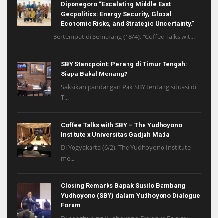
Diponegoro “Escalating Middle East
Geopolitics: Energy Security, Global
Economic Risks, and Strategic Uncertainty.”
Bertempat di Semarang (18/4), “Coffee Talks wit...
SBY Standpoint: Perang di Timur Tengah:
Siapa Bakal Menang?
Saksikan pandangan Pak SBY tentang situasi di
T...
Coffee Talks with SBY – The Yudhoyono
Institute x Universitas Gadjah Mada
Di Yogyakarta (6/2), The Yudhoyono Institute
me...
Closing Remarks Bapak Susilo Bambang
Yudhoyono (SBY) dalam Yudhoyono Dialogue
Forum
Di penghujung Yudhoyono Dialogue Forum: