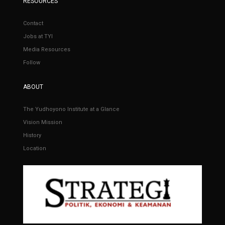
RESOURCES
Contact
Jobs at TYI
Media Resources
Follow
ABOUT
The Yudhoyono Institute at a Glance
Vision Mission
History
Location