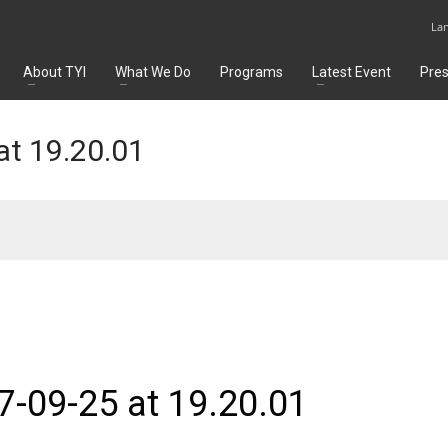
La
About TYI
What We Do
Programs
Latest Event
Pre
t 19.20.01
-09-25 at 19.20.01