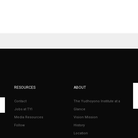
RESOURCES
ABOUT
Contact
The Yudhoyono Institute at a
Jobs at TYI
Glance
Media Resources
Vision Mission
Follow
History
Location