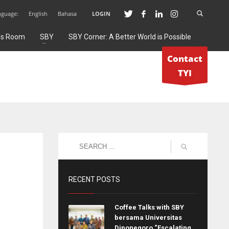
nguage:
English
Bahasa
LOGIN
ss Room
SBY
SBY Corner: A Better World is Possible
Contact
TYI
RECENT POSTS
Coffee Talks with SBY
bersama Universitas
Diponegoro “Escalating