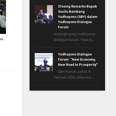
Closing Remarks Bapak
Susilo Bambang
Yudhoyono (SBY) dalam
Yudhoyono Dialogue
Forum
Di penghujung Yudhoyono
mic
Dialogue Forum: “New Ec...
Yudhoyono Dialogue
Forum: “New Economy,
New Road to Prosperity”
Dari Pacitan, Jumat, 6
Februari 2026, diskursus...