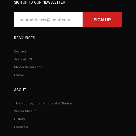
SIGN UP TO OUR NEWSLETTER
SIGN UP
RESOURCES
Contact
Jobs at TYI
Media Resources
Follow
ABOUT
The Yudhoyono Institute at a Glance
Vision Mission
History
Location