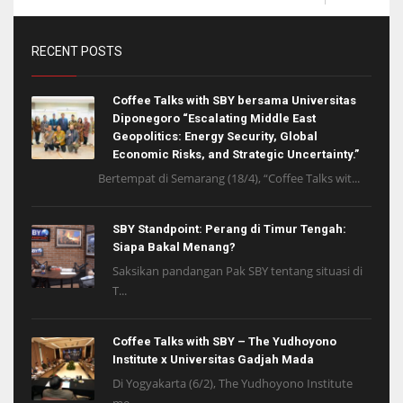
RECENT POSTS
Coffee Talks with SBY bersama Universitas
Diponegoro “Escalating Middle East
Geopolitics: Energy Security, Global
Economic Risks, and Strategic Uncertainty.”
Bertempat di Semarang (18/4), “Coffee Talks wit...
SBY Standpoint: Perang di Timur Tengah:
Siapa Bakal Menang?
Saksikan pandangan Pak SBY tentang situasi di
T...
Coffee Talks with SBY – The Yudhoyono
Institute x Universitas Gadjah Mada
Di Yogyakarta (6/2), The Yudhoyono Institute
me...