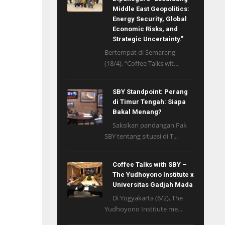
Middle East Geopolitics:
Energy Security, Global
Economic Risks, and
Strategic Uncertainty.”
Bertempat di Semarang
(18/4), “Coffee Talks wit...
SBY Standpoint: Perang
di Timur Tengah: Siapa
Bakal Menang?
Saksikan pandangan Pak
SBY tentang situasi di T...
Coffee Talks with SBY –
The Yudhoyono Institute x
Universitas Gadjah Mada
Di Yogyakarta (6/2), The
Yudhoyono Institute me...