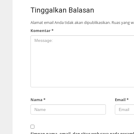
Tinggalkan Balasan
Alamat email Anda tidak akan dipublikasikan.
Ruas yang wa
Komentar
*
Nama
*
Email
*
Simpan nama, email, dan situs web saya pada peram