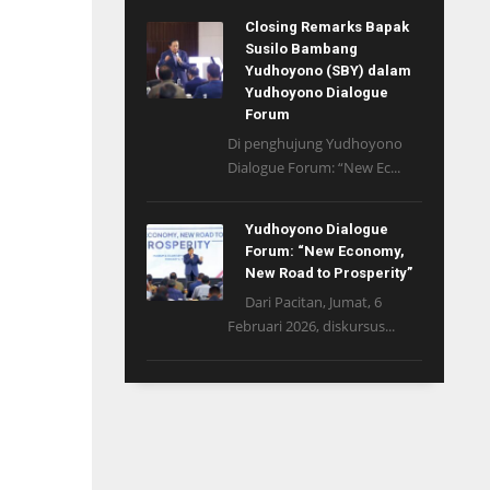
Closing Remarks Bapak
Susilo Bambang
Yudhoyono (SBY) dalam
Yudhoyono Dialogue
Forum
Di penghujung Yudhoyono
Dialogue Forum: “New Ec...
Yudhoyono Dialogue
Forum: “New Economy,
New Road to Prosperity”
Dari Pacitan, Jumat, 6
Februari 2026, diskursus...