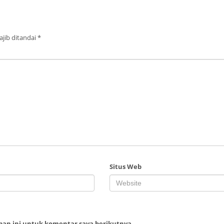
jib ditandai
*
Situs Web
ban ini untuk komentar saya berikutnya.