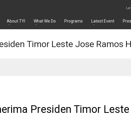
La
About TYI
What We Do
Programs
Latest Event
Pre
esiden Timor Leste Jose Ramos H
erima Presiden Timor Leste