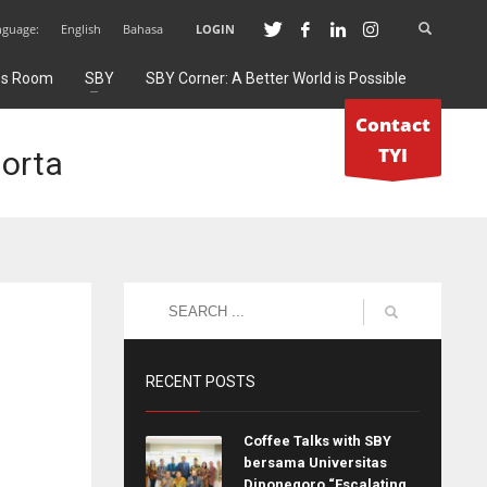
nguage:
English
Bahasa
LOGIN
ss Room
SBY
SBY Corner: A Better World is Possible
Contact
TYI
orta
RECENT POSTS
Coffee Talks with SBY
bersama Universitas
Diponegoro “Escalating