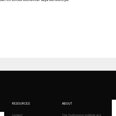
RESOURCES
ABOUT
Contact
The Yudhoyono Institute at a