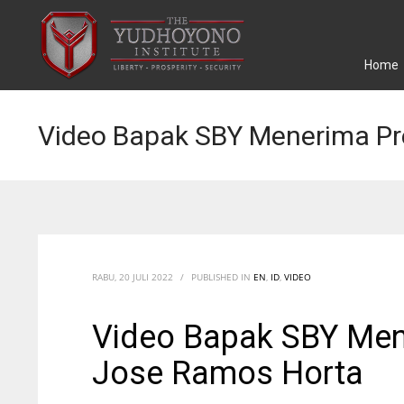
Home
Video Bapak SBY Menerima Pr
RABU, 20 JULI 2022
/
PUBLISHED IN
EN
,
ID
,
VIDEO
Video Bapak SBY Men
Jose Ramos Horta