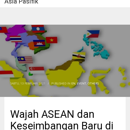
Asia Pasifik
SABTU, 13 FEBRUARI 2021
/
PUBLISHED IN
EN
,
EVENT
,
OTHERS
Wajah ASEAN dan
Keseimbangan Baru di