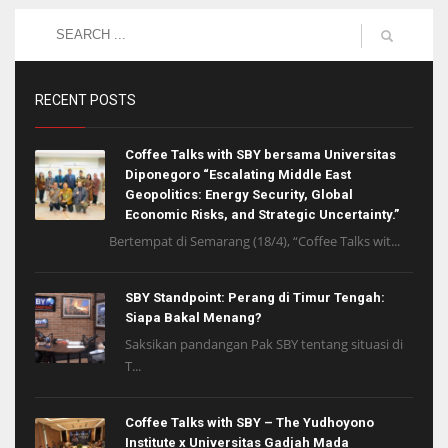
RECENT POSTS
Coffee Talks with SBY bersama Universitas
Diponegoro “Escalating Middle East
Geopolitics: Energy Security, Global
Economic Risks, and Strategic Uncertainty.”
Bertempat di Semarang (18/4), “Coffee Talks wit...
SBY Standpoint: Perang di Timur Tengah:
Siapa Bakal Menang?
Saksikan pandangan Pak SBY tentang situasi di
T...
Coffee Talks with SBY – The Yudhoyono
Institute x Universitas Gadjah Mada