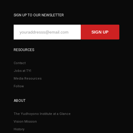
SIGN UP TO OUR NEWSLETTER
SIGN UP
RESOURCES
Contact
Jobs at TYI
Media Resources
Follow
ABOUT
The Yudhoyono Institute at a Glance
Vision Mission
History