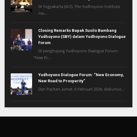
Di Yogyakarta (6/2), The Yudhoyono Institute
me...
Closing Remarks Bapak Susilo Bambang
Yudhoyono (SBY) dalam Yudhoyono Dialogue
Forum
Di penghujung Yudhoyono Dialogue Forum:
“New Ec...
Yudhoyono Dialogue Forum: “New Economy,
New Road to Prosperity”
Dari Pacitan, Jumat, 6 Februari 2026, diskursus...