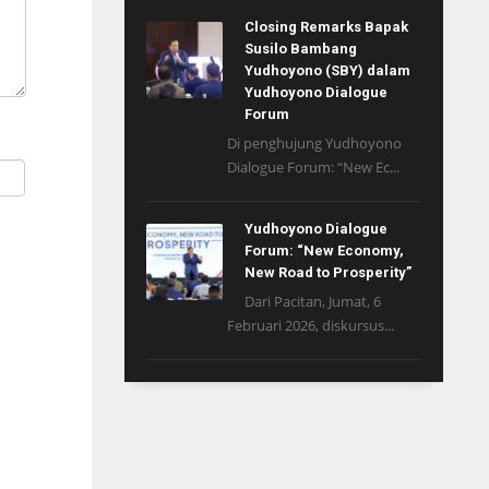
Closing Remarks Bapak
Susilo Bambang
Yudhoyono (SBY) dalam
Yudhoyono Dialogue
Forum
Di penghujung Yudhoyono
Dialogue Forum: “New Ec...
Yudhoyono Dialogue
Forum: “New Economy,
New Road to Prosperity”
Dari Pacitan, Jumat, 6
Februari 2026, diskursus...