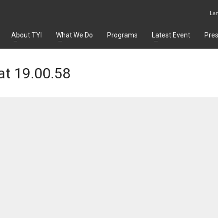
La
About TYI
What We Do
Programs
Latest Event
Pre
t 19.00.58