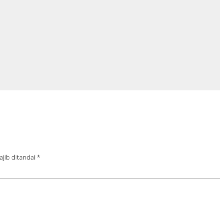
jib ditandai
*