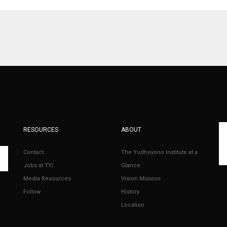
RESOURCES
ABOUT
Contact
The Yudhoyono Institute at a
Jobs at TYI
Glance
Media Resources
Vision Mission
Follow
History
Location