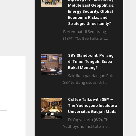
Middle East Geopolitics:
Energy Security, Global
Economic Risks, and
Strategic Uncertainty.”
Bertempat di Semarang
(18/4), “Coffee Talks wit...
SBY Standpoint: Perang
di Timur Tengah: Siapa
Bakal Menang?
Saksikan pandangan Pak
SBY tentang situasi di T...
Coffee Talks with SBY –
The Yudhoyono Institute x
Universitas Gadjah Mada
Di Yogyakarta (6/2), The
Yudhoyono Institute me...