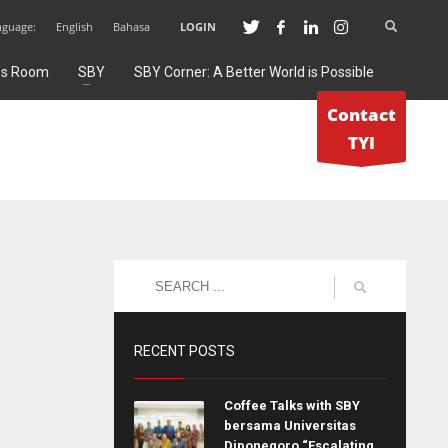
nguage:
English
Bahasa
LOGIN
ss Room
SBY
SBY Corner: A Better World is Possible
Contact
TYI
RECENT POSTS
Coffee Talks with SBY
bersama Universitas
Diponegoro “Escalating