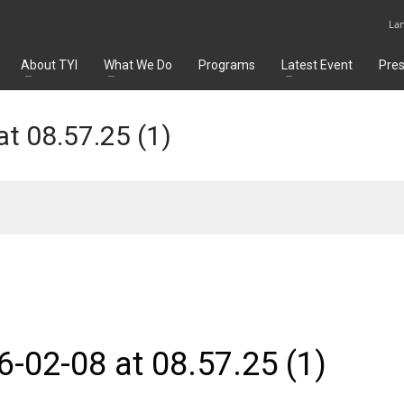
La
About TYI
What We Do
Programs
Latest Event
Pre
t 08.57.25 (1)
02-08 at 08.57.25 (1)