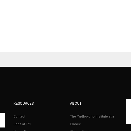
RESOURCES
ABOUT
Contact
The Yudhoyono Institute at a
Jobs at TYI
Glance