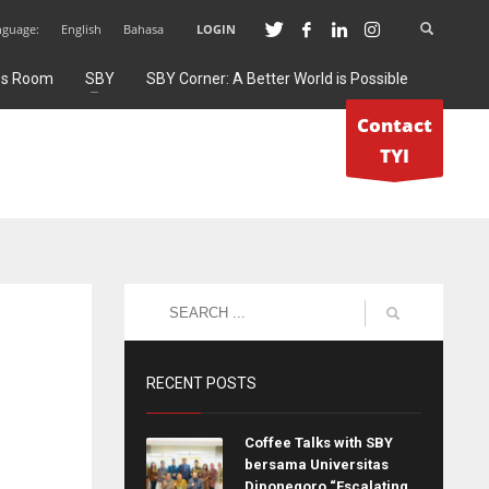
nguage:
English
Bahasa
LOGIN
ss Room
SBY
SBY Corner: A Better World is Possible
Contact
TYI
RECENT POSTS
Coffee Talks with SBY
bersama Universitas
Diponegoro “Escalating