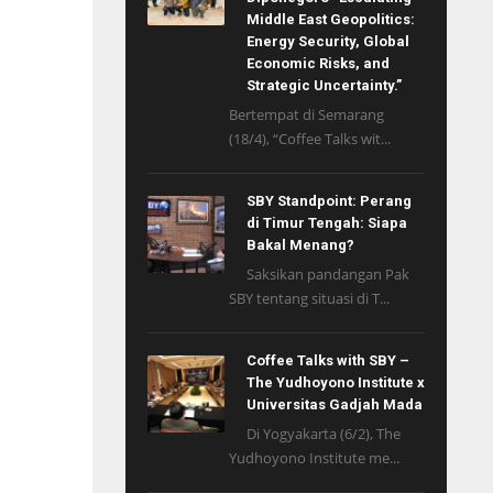
Middle East Geopolitics:
Energy Security, Global
Economic Risks, and
Strategic Uncertainty.”
Bertempat di Semarang
(18/4), “Coffee Talks wit...
SBY Standpoint: Perang
di Timur Tengah: Siapa
Bakal Menang?
Saksikan pandangan Pak
SBY tentang situasi di T...
Coffee Talks with SBY –
The Yudhoyono Institute x
Universitas Gadjah Mada
Di Yogyakarta (6/2), The
Yudhoyono Institute me...