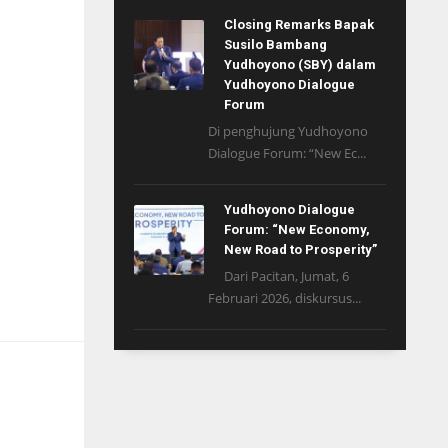
Closing Remarks Bapak
Susilo Bambang
Yudhoyono (SBY) dalam
Yudhoyono Dialogue
Forum
Di penghujung Yudhoyono
Dialogue Forum: “New Ec...
Yudhoyono Dialogue
Forum: “New Economy,
New Road to Prosperity”
Dari Pacitan, Jumat, 6
Februari 2026, diskursus...