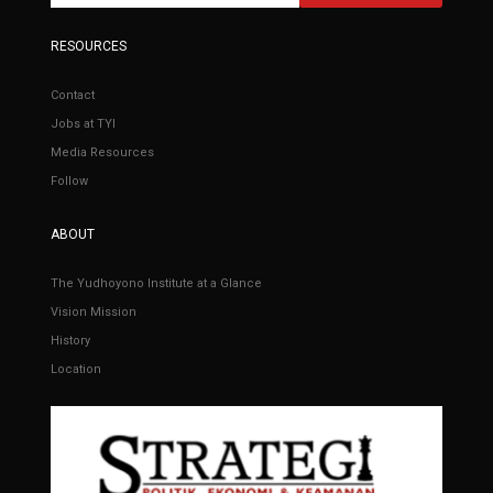
RESOURCES
Contact
Jobs at TYI
Media Resources
Follow
ABOUT
The Yudhoyono Institute at a Glance
Vision Mission
History
Location