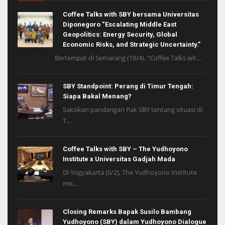
Coffee Talks with SBY bersama Universitas
Diponegoro “Escalating Middle East
Geopolitics: Energy Security, Global
Economic Risks, and Strategic Uncertainty.”
Bertempat di Semarang (18/4), “Coffee Talks wit...
SBY Standpoint: Perang di Timur Tengah:
Siapa Bakal Menang?
Saksikan pandangan Pak SBY tentang situasi di
T...
Coffee Talks with SBY – The Yudhoyono
Institute x Universitas Gadjah Mada
Di Yogyakarta (6/2), The Yudhoyono Institute
me...
Closing Remarks Bapak Susilo Bambang
Yudhoyono (SBY) dalam Yudhoyono Dialogue