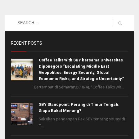
RECENT POSTS
Coffee Talks with SBY bersama Universitas
Diponegoro “Escalating Middle East
Geopolitics: Energy Security, Global
Economic Risks, and Strategic Uncertainty.”
Bertempat di Semarang (18/4), “Coffee Talks wit...
SBY Standpoint: Perang di Timur Tengah:
Siapa Bakal Menang?
Saksikan pandangan Pak SBY tentang situasi di
T...