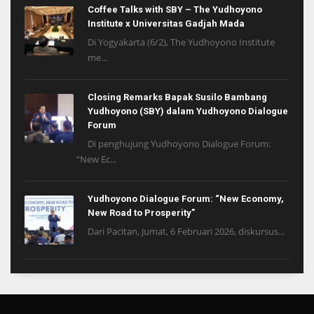
Coffee Talks with SBY – The Yudhoyono
Institute x Universitas Gadjah Mada
Di Yogyakarta (6/2), The Yudhoyono Institute
me...
Closing Remarks Bapak Susilo Bambang
Yudhoyono (SBY) dalam Yudhoyono Dialogue
Forum
Di penghujung Yudhoyono Dialogue Forum:
“New Ec...
Yudhoyono Dialogue Forum: “New Economy,
New Road to Prosperity”
Dari Pacitan, Jumat, 6 Februari 2026, diskursus...