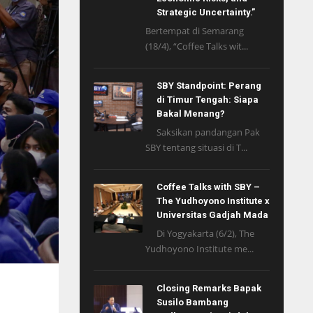
Strategic Uncertainty.”
Bertempat di Semarang
(18/4), “Coffee Talks wit...
SBY Standpoint: Perang
di Timur Tengah: Siapa
Bakal Menang?
Saksikan pandangan Pak
SBY tentang situasi di T...
Coffee Talks with SBY –
The Yudhoyono Institute x
Universitas Gadjah Mada
Di Yogyakarta (6/2), The
Yudhoyono Institute me...
Closing Remarks Bapak
Susilo Bambang