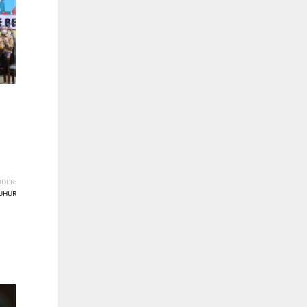
DER:
LUHUR