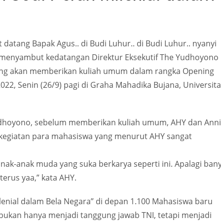
datang Bapak Agus.. di Budi Luhur.. di Budi Luhur.. nyanyi
menyambut kedatangan Direktur Eksekutif The Yudhoyono
yang akan memberikan kuliah umum dalam rangka Opening
22, Senin (26/9) pagi di Graha Mahadika Bujana, Universit
Yudhoyono, sebelum memberikan kuliah umum, AHY dan Ann
it kegiatan para mahasiswa yang menurut AHY sangat
t anak-anak muda yang suka berkarya seperti ini. Apalagi ban
erus yaa,” kata AHY.
nial dalam Bela Negara” di depan 1.100 Mahasiswa baru
bukan hanya menjadi tanggung jawab TNI, tetapi menjadi