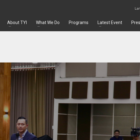
La
About TYI
What We Do
Programs
Latest Event
Pre