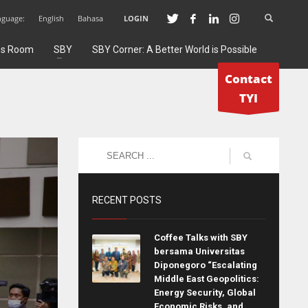
nguage:
English
Bahasa
LOGIN
ss Room
SBY
SBY Corner: A Better World is Possible
Contact
TYI
RECENT POSTS
Coffee Talks with SBY
bersama Universitas
Diponegoro “Escalating
Middle East Geopolitics:
Energy Security, Global
Economic Risks, and