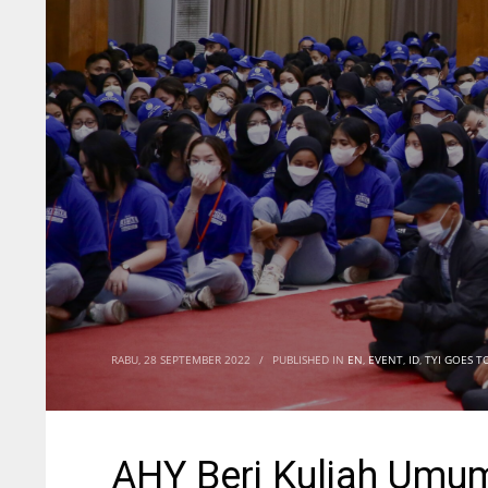
RABU, 28 SEPTEMBER 2022
/
PUBLISHED IN
EN
,
EVENT
,
ID
,
TYI GOES T
AHY Beri Kuliah Umum