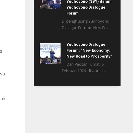
Yudhoyono (SBY) dalam
Yudhoyono Dialogue
Forum
Di penghujung Yudhoyono
Dialogue Forum: “New Ec...
Yudhoyono Dialogue
as
Forum: “New Economy,
New Road to Prosperity”
Dari Pacitan, Jumat, 6
Februari 2026, diskursus...
isa
yak