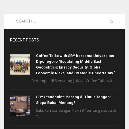
RECENT POSTS
Coffee Talks with SBY bersama Universitas
Diponegoro “Escalating Middle East
Geopolitics: Energy Security, Global
Economic Risks, and Strategic Uncertainty.”
Bertempat di Semarang (18/4), “Coffee Talks wit...
SBY Standpoint: Perang di Timur Tengah:
Siapa Bakal Menang?
Saksikan pandangan Pak SBY tentang situasi di
T...