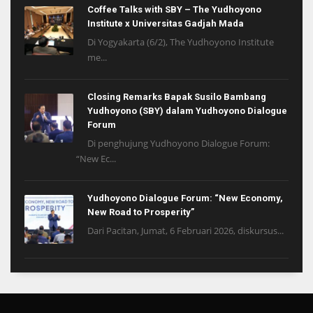
Coffee Talks with SBY – The Yudhoyono
Institute x Universitas Gadjah Mada
Di Yogyakarta (6/2), The Yudhoyono Institute
me...
Closing Remarks Bapak Susilo Bambang
Yudhoyono (SBY) dalam Yudhoyono Dialogue
Forum
Di penghujung Yudhoyono Dialogue Forum:
“New Ec...
Yudhoyono Dialogue Forum: “New Economy,
New Road to Prosperity”
Dari Pacitan, Jumat, 6 Februari 2026, diskursus...