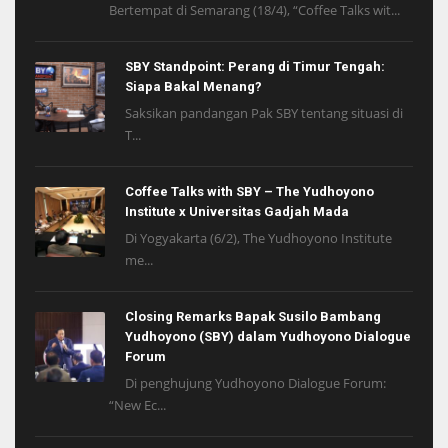
Bertempat di Semarang (18/4), “Coffee Talks wit...
SBY Standpoint: Perang di Timur Tengah:
Siapa Bakal Menang?
Saksikan pandangan Pak SBY tentang situasi di
T...
Coffee Talks with SBY – The Yudhoyono
Institute x Universitas Gadjah Mada
Di Yogyakarta (6/2), The Yudhoyono Institute
me...
Closing Remarks Bapak Susilo Bambang
Yudhoyono (SBY) dalam Yudhoyono Dialogue
Forum
Di penghujung Yudhoyono Dialogue Forum:
“New Ec...