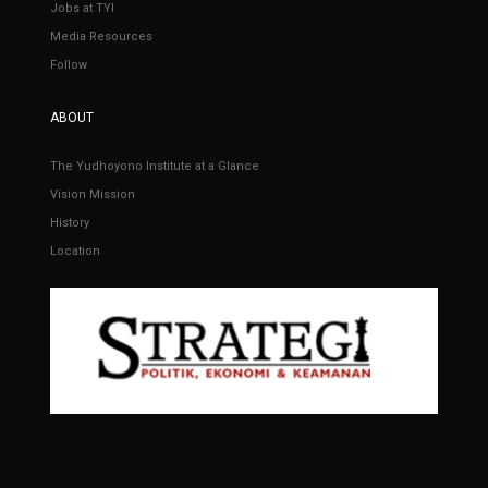
Jobs at TYI
Media Resources
Follow
ABOUT
The Yudhoyono Institute at a Glance
Vision Mission
History
Location