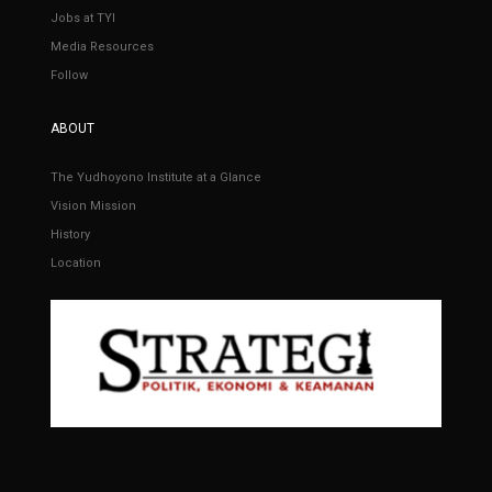
Jobs at TYI
Media Resources
Follow
ABOUT
The Yudhoyono Institute at a Glance
Vision Mission
History
Location