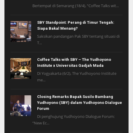
Bertempat di Semarang (18/4), “Coffee Talks wit...
SBY Standpoint: Perang di Timur Tengah:
Siapa Bakal Menang?
Saksikan pandangan Pak SBY tentang situasi di
T...
Coffee Talks with SBY – The Yudhoyono
Institute x Universitas Gadjah Mada
Di Yogyakarta (6/2), The Yudhoyono Institute
me...
Closing Remarks Bapak Susilo Bambang
Yudhoyono (SBY) dalam Yudhoyono Dialogue
Forum
Di penghujung Yudhoyono Dialogue Forum:
“New Ec...