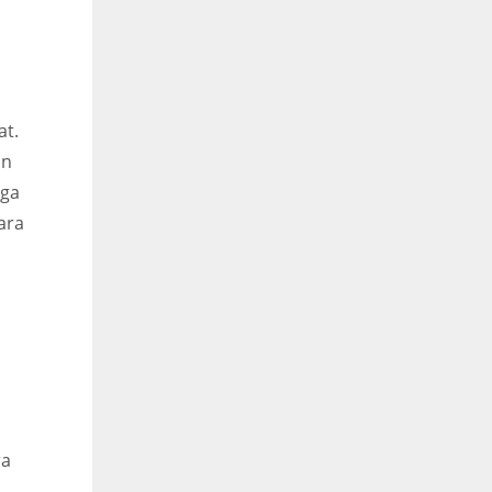
at.
an
uga
ara
p
ra