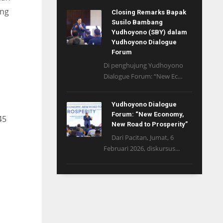
ang
Closing Remarks Bapak
Susilo Bambang
Yudhoyono (SBY) dalam
Yudhoyono Dialogue
Forum
Di penghujung Yudhoyono
Dialogue Forum: “New Ec...
Yudhoyono Dialogue
Forum: “New Economy,
45
New Road to Prosperity”
Dari Pacitan, Jumat, 6
Februari 2026, diskursus...