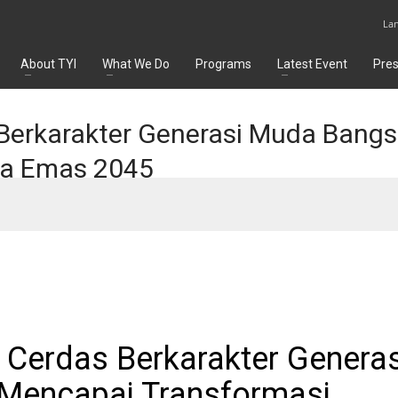
La
About TYI
What We Do
Programs
Latest Event
Pre
 Berkarakter Generasi Muda Ban
ia Emas 2045
n Cerdas Berkarakter Generas
Mencapai Transformasi