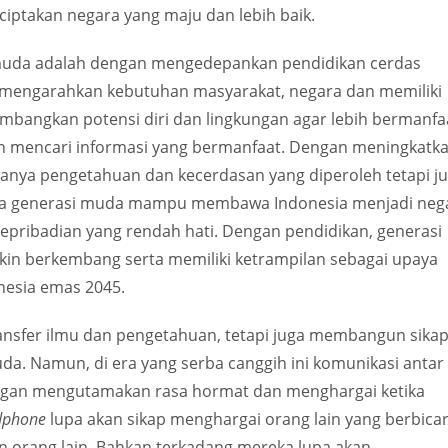
ptakan negara yang maju dan lebih baik.
i muda adalah dengan mengedepankan pendidikan cerdas
 mengarahkan kebutuhan masyarakat, negara dan memiliki
mbangkan potensi diri dan lingkungan agar lebih bermanfa
n mencari informasi yang bermanfaat. Dengan meningkatk
anya pengetahuan dan kecerdasan yang diperoleh tetapi j
ingga generasi muda mampu membawa Indonesia menjadi neg
pribadian yang rendah hati. Dengan pendidikan, generasi
 berkembang serta memiliki ketrampilan sebagai upaya
esia emas 2045.
ansfer ilmu dan pengetahuan, tetapi juga membangun sika
uda. Namun, di era yang serba canggih ini komunikasi antar
dengan mengutamakan rasa hormat dan menghargai ketika
dphone
lupa akan sikap menghargai orang lain yang berbica
 orang lain. Bahkan terkadang mereka lupa akan