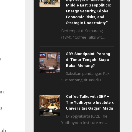
Middle East Geopolitics:
Energy Security, Global
Economic Risks, and
Strategic Uncertainty.”
Bertempat di Semarang
(18/4), “Coffee Talks wit...
SBY Standpoint: Perang
a
di Timur Tengah: Siapa
Bakal Menang?
Saksikan pandangan Pak
SBY tentang situasi di T...
an
Coffee Talks with SBY –
The Yudhoyono Institute x
as
Universitas Gadjah Mada
Di Yogyakarta (6/2), The
Yudhoyono Institute me...
lah