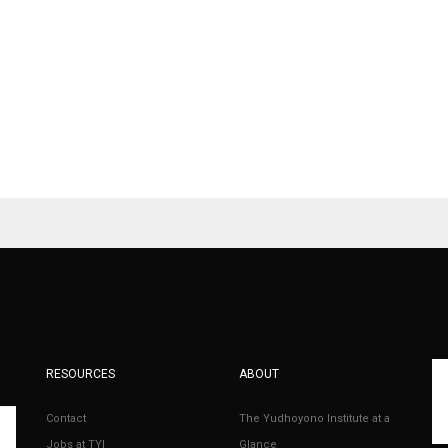
RESOURCES
ABOUT
Contact
The Yudhoyono Institute at a
Jobs at TYI
Glance