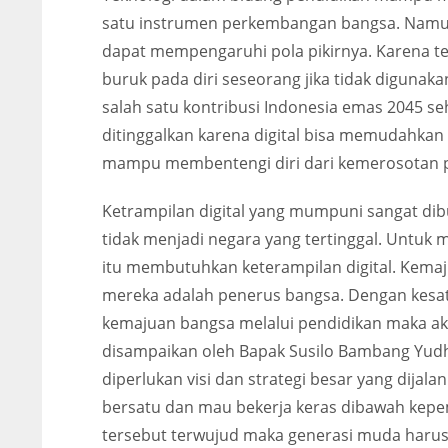
satu instrumen perkembangan bangsa. Namun,
dapat mempengaruhi pola pikirnya. Karena tek
buruk pada diri seseorang jika tidak digunak
salah satu kontribusi Indonesia emas 2045 se
ditinggalkan karena digital bisa memudahkan 
mampu membentengi diri dari kemerosotan pe
Ketrampilan digital yang mumpuni sangat d
tidak menjadi negara yang tertinggal. Untu
itu membutuhkan keterampilan digital. Kema
mereka adalah penerus bangsa. Dengan kesat
kemajuan bangsa melalui pendidikan maka a
disampaikan oleh Bapak Susilo Bambang Yud
diperlukan visi dan strategi besar yang dij
bersatu dan mau bekerja keras dibawah kepem
tersebut terwujud maka generasi muda har