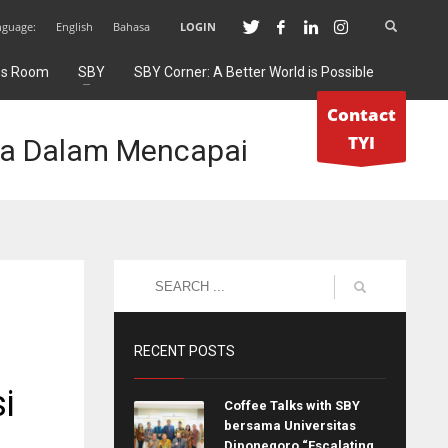
nguage:
English
Bahasa
LOGIN
ss Room
SBY
SBY Corner: A Better World is Possible
Contact
TYI
gsa Dalam Mencapai
RECENT POSTS
i
Coffee Talks with SBY
bersama Universitas
Diponegoro “Escalating