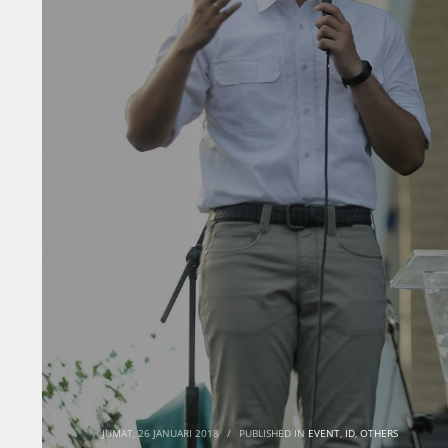
JUMAT, 26 JANUARI 2018
/
PUBLISHED IN
EVENT
,
ID
,
OTHERS