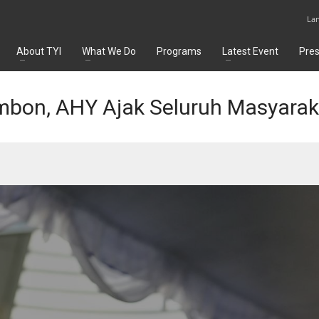
La
About TYI
What We Do
Programs
Latest Event
Pre
bon, AHY Ajak Seluruh Masyaraka