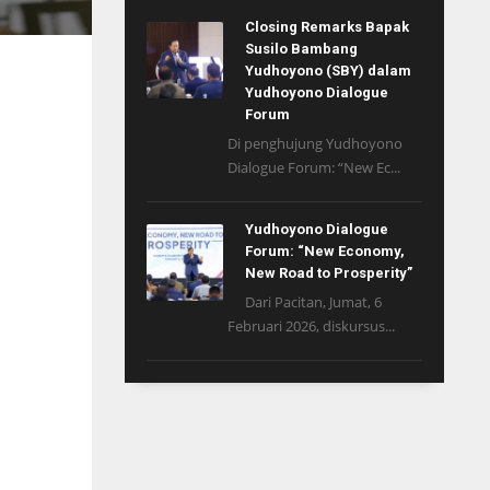
Closing Remarks Bapak
Susilo Bambang
Yudhoyono (SBY) dalam
Yudhoyono Dialogue
Forum
Di penghujung Yudhoyono
Dialogue Forum: “New Ec...
Yudhoyono Dialogue
Forum: “New Economy,
New Road to Prosperity”
Dari Pacitan, Jumat, 6
Februari 2026, diskursus...