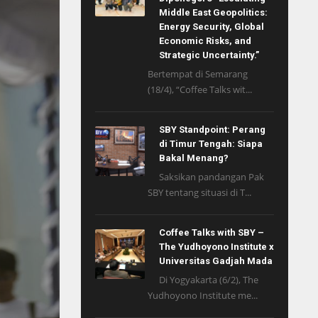
Middle East Geopolitics:
Energy Security, Global
Economic Risks, and
Strategic Uncertainty.”
Bertempat di Semarang
(18/4), “Coffee Talks wit...
SBY Standpoint: Perang
di Timur Tengah: Siapa
Bakal Menang?
Saksikan pandangan Pak
SBY tentang situasi di T...
Coffee Talks with SBY –
The Yudhoyono Institute x
Universitas Gadjah Mada
Di Yogyakarta (6/2), The
Yudhoyono Institute me...