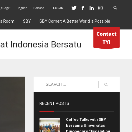
nguage:
English
Bahasa
LOGIN
ss Room
SBY
SBY Corner: A Better World is Possible
Contact
TYI
t Indonesia Bersatu
RECENT POSTS
Coffee Talks with SBY
bersama Universitas
Diponegoro “Escalating