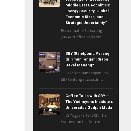
Middle East Geopolitics:
Energy Security, Global
Economic Risks, and
Strategic Uncertainty.”
Bertempat di Semarang
(18/4), “Coffee Talks wit...
SBY Standpoint: Perang
di Timur Tengah: Siapa
Bakal Menang?
Saksikan pandangan Pak
SBY tentang situasi di T...
Coffee Talks with SBY –
The Yudhoyono Institute x
Universitas Gadjah Mada
Di Yogyakarta (6/2), The
Yudhoyono Institute me...