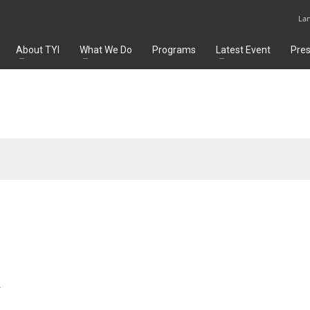
La
About TYI
What We Do
Programs
Latest Event
Pre
k