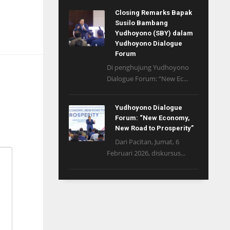
Closing Remarks Bapak
Susilo Bambang
Yudhoyono (SBY) dalam
Yudhoyono Dialogue
Forum
Di penghujung Yudhoyono
Dialogue Forum: “New Ec...
Yudhoyono Dialogue
Forum: “New Economy,
New Road to Prosperity”
Dari Pacitan, Jumat, 6
Februari 2026, diskursus...