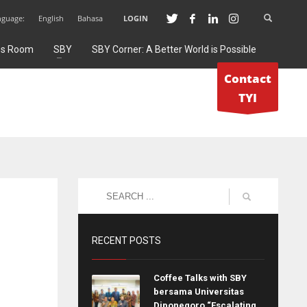
nguage:
English
Bahasa
LOGIN
ss Room
SBY
SBY Corner: A Better World is Possible
Contact
TYI
RECENT POSTS
Coffee Talks with SBY
bersama Universitas
Diponegoro “Escalating