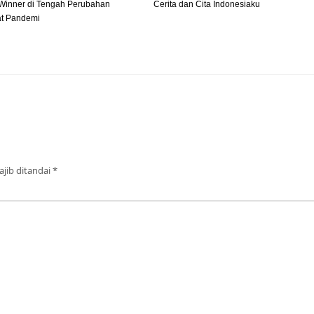
Winner di Tengah Perubahan
Cerita dan Cita Indonesiaku
at Pandemi
jib ditandai
*