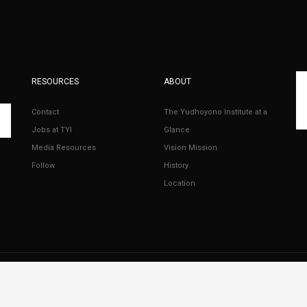
RESOURCES
ABOUT
Contact
The Yudhoyono Institute at a
Jobs at TYI
Glance
Media Resources
Vision Mission
Follow
History
Location
© 2023 - The Yudhoyono Institute