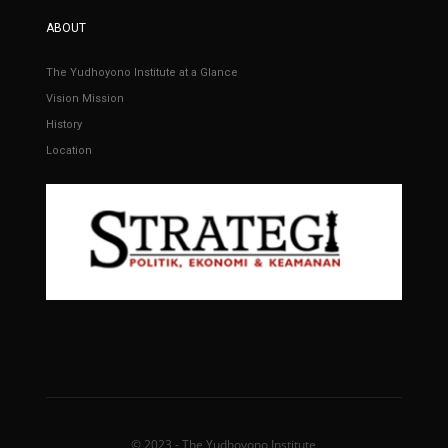
ABOUT
The Yudhoyono Institute at a Glance
Vision Mission
History
Location
© 2023 - The Yudhoyono Institute