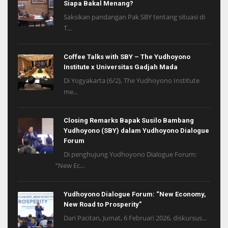
Siapa Bakal Menang?
Saksikan pandangan Pak SBY tentang situasi di
T...
Coffee Talks with SBY – The Yudhoyono
Institute x Universitas Gadjah Mada
Di Yogyakarta (6/2), The Yudhoyono Institute
me...
Closing Remarks Bapak Susilo Bambang
Yudhoyono (SBY) dalam Yudhoyono Dialogue
Forum
Di penghujung Yudhoyono Dialogue Forum:
“New Ec...
Yudhoyono Dialogue Forum: “New Economy,
New Road to Prosperity”
Dari Pacitan, Jumat, 6 Februari 2026, diskursus...