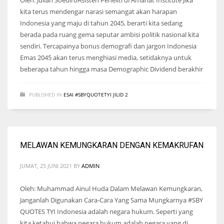
kita terus mendengar narasi semangat akan harapan
Indonesia yang maju di tahun 2045, berarti kita sedang
berada pada ruang gema seputar ambisi politik nasional kita
sendiri. Tercapainya bonus demografi dan jargon Indonesia
Emas 2045 akan terus menghiasi media, setidaknya untuk
beberapa tahun hingga masa Demographic Dividend berakhir
PUBLISHED IN
ESAI #SBYQUOTETYI JILID 2
MELAWAN KEMUNGKARAN DENGAN KEMAKRUFAN
JUMAT, 25 JUNI 2021
BY
ADMIN
Oleh: Muhammad Ainul Huda Dalam Melawan Kemungkaran,
Janganlah Digunakan Cara-Cara Yang Sama Mungkarnya #SBY
QUOTES TYI Indonesia adalah negara hukum. Seperti yang
kita ketahui bahwa negara hukum adalah negara yang di