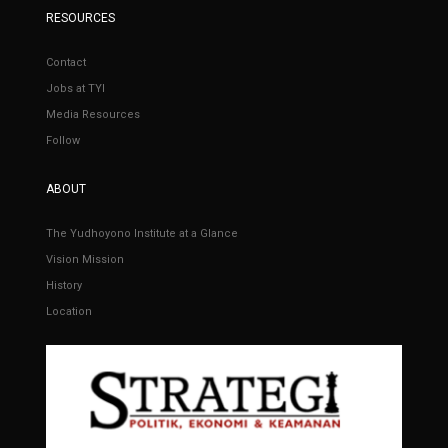
RESOURCES
Contact
Jobs at TYI
Media Resources
Follow
ABOUT
The Yudhoyono Institute at a Glance
Vision Mission
History
Location