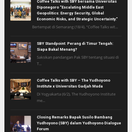
Coffee Talks with SBY bersama Universitas
Diponegoro “Escalating Middle East
Geopolitics: Energy Security, Global
Economic Risks, and Strategic Uncertainty.”
Bertempat di Semarang (18/4), “Coffee Talks wit...
SBY Standpoint: Perang di Timur Tengah:
Siapa Bakal Menang?
Saksikan pandangan Pak SBY tentang situasi di
T...
Coffee Talks with SBY – The Yudhoyono
Institute x Universitas Gadjah Mada
Di Yogyakarta (6/2), The Yudhoyono Institute
me...
Closing Remarks Bapak Susilo Bambang
Yudhoyono (SBY) dalam Yudhoyono Dialogue
Forum