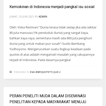
Kemiskinan di Indonesia menjadi pangkal isu sosial
JUMAT, 25 JUNI 2021
BY
ADMIN
Oleh: Viska Restivani “Dunia terasa tidak sedap jika ada sekitar
80 juta manusia (1% penduduk dunia) yang sangat kaya,
bahkan kaya raya, sementara masih ada 800 juta penghuni
dunia yang untuk makan pun susah”-Susilo Bambang
Yudhoyono- Mengerucutkan suatu lingkup keadaan pada
quotes di atas adalah mengamati masalah yang cakupannya
terjadi di Indonesia. Pada dasarnya pangkal
PUBLISHED IN
ESAI #SBYQUOTETYI JILID 2
PERAN PENELITI MUDA DALAM DISEMINASI
PENELITIAN KEPADA MASYARAKAT MENUJU