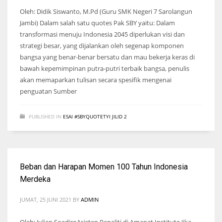
Oleh: Didik Siswanto, M.Pd (Guru SMK Negeri 7 Sarolangun
Jambi) Dalam salah satu quotes Pak SBY yaitu: Dalam
transformasi menuju Indonesia 2045 diperlukan visi dan
strategi besar, yang dijalankan oleh segenap komponen
bangsa yang benar-benar bersatu dan mau bekerja keras di
bawah kepemimpinan putra-putri terbaik bangsa, penulis
akan memaparkan tulisan secara spesifik mengenai
penguatan Sumber
PUBLISHED IN
ESAI #SBYQUOTETYI JILID 2
Beban dan Harapan Momen 100 Tahun Indonesia
Merdeka
JUMAT, 25 JUNI 2021
BY
ADMIN
Oleh: Julian SoediroAsisten Peneliti di Amanat Institute Jika