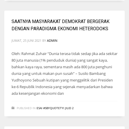
SAATNYA MASYARAKAT DEMOKRAT BERGERAK
DENGAN PARADIGMA EKONOMI HETERODOKS
JUMAT, 25 JUNI 2021
BY
ADMIN
Oleh: Rahmat Zuhair “Dunia terasa tidak sedap jika ada sekitar
80 juta manusia (1% penduduk dunia) yang sangat kaya,
bahkan kaya raya, sementara masih ada 800 juta penghuni
dunia yang untuk makan pun susah” – Susilo Bambang
Yudhoyono Sebuah kutipan yang menggelitik dari Presiden
ke-6 Republik Indonesia yang sejenak menyadarkan bahwa
ada kesenjangan ekonomi dan
PUBLISHED IN
ESAI #SBYQUOTETYI JILID 2