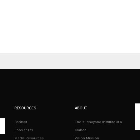
RESOURCES
ABOUT
Contact
The Yudhoyono Institute at a
Jobs at TYI
Glance
Media Resources
Vision Mission