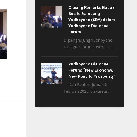
Closing Remarks Bapak
Susilo Bambang
Yudhoyono (SBY) dalam
Yudhoyono Dialogue
Forum
Di penghujung Yudhoyono
Dialogue Forum: “New Ec...
Yudhoyono Dialogue
i
Forum: “New Economy,
n
New Road to Prosperity”
Dari Pacitan, Jumat, 6
Februari 2026, diskursus...