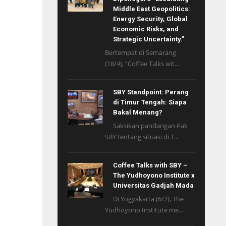
Middle East Geopolitics:
Energy Security, Global
Economic Risks, and
Strategic Uncertainty.”
Bertempat di Semarang
(18/4), “Coffee Talks wit...
SBY Standpoint: Perang
di Timur Tengah: Siapa
Bakal Menang?
Saksikan pandangan Pak
SBY tentang situasi di T...
Coffee Talks with SBY –
The Yudhoyono Institute x
Universitas Gadjah Mada
Di Yogyakarta (6/2), The
Yudhoyono Institute me...