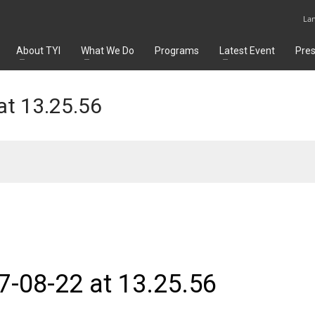
La
About TYI
What We Do
Programs
Latest Event
Pre
t 13.25.56
-08-22 at 13.25.56