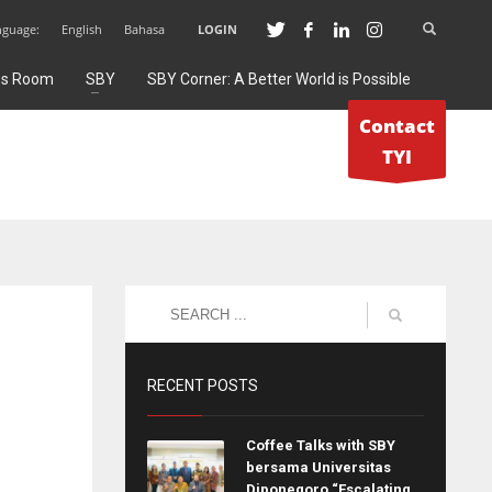
nguage:
English
Bahasa
LOGIN
ss Room
SBY
SBY Corner: A Better World is Possible
Contact
TYI
RECENT POSTS
Coffee Talks with SBY
bersama Universitas
Diponegoro “Escalating